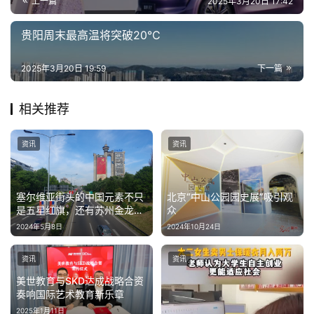
上一篇
2025年3月20日 17:42
贵阳周末最高温将突破20℃
2025年3月20日 19:59
下一篇
相关推荐
资讯
资讯
北京“中山公园园史展”吸引观
塞尔维亚街头的中国元素不只
众
是五星红旗，还有苏州金龙海
格客车！
2024年10月24日
2024年5月8日
资讯
资讯
美世教育与SKD达成战略合资
奏响国际艺术教育新乐章
2025年1月11日