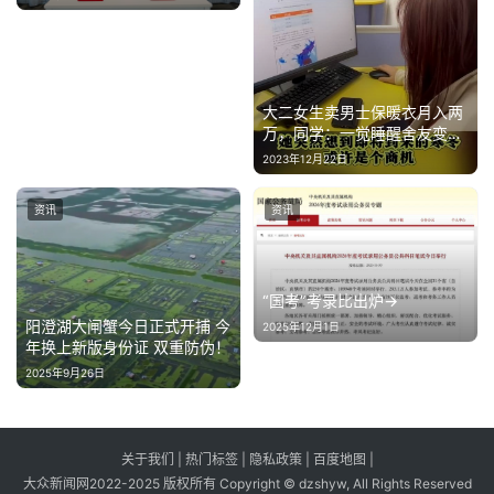
大二女生卖男士保暖衣月入两
万，同学：一觉睡醒舍友变成
老板了
2023年12月22日
资讯
资讯
“国考”考录比出炉→
阳澄湖大闸蟹今日正式开捕 今
2025年12月1日
年换上新版身份证 双重防伪！
2025年9月26日
关于我们
|
热门标签
|
隐私政策
|
百度地图
|
大众新闻网2022-2025 版权所有 Copyright © dzshyw, All Rights Reserved