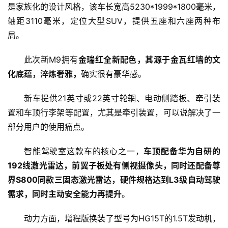
是家族化的设计风格，该车长宽高5230*1999*1800毫米，
轴距3110毫米，定位大型SUV，提供五座和六座两种布
局。
首
页
此次新M9拥有
金瑞红全新配色，其源于金瓦红墙的文
化底蕴，淬炼奢雅，
确实很有豪华感。
资
讯
新车提供21英寸或22英寸轮辋、电动侧踏板、牵引装
置和车顶行李架等配置，尤其是牵引装置，可以说解决了一
商
部分用户的使用痛点。
业
智能驾驶室这款车的核心之一，
车顶配备华为自研的
消
192线激光雷达，前翼子板处有侧视摄像头，同时还配备尊
费
界S800同款三固态激光雷达，硬件规格达到L3级自动驾驶
生
需求，同时主动安全能力再提升
。
活
动力方面，增程版换装了型号为HG15T的1.5T发动机，
科