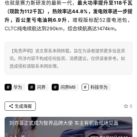
也就是赛力斯研发的最新一代，
最大功率提升至118千瓦
技
（现款为112千瓦），热效率达44.8%，发电效率进一步提
登录
注册
升，百公里亏电油耗6.9升
，增程版标配52度电池包，
财
CLTC纯电续航达到290km，综合续航高达1474km。
经
教
【免责声明】该文章系本网转载，旨在为读者提供更多信息资
育
讯。所涉内容不构成任何投资、消费建议，仅供读者参考。如
造成侵权请联系本网处理。
专
题
华为
问界
问界M9
科技华为
汽
车
生成海报
0
·
新
刘亦菲正式成为智界品牌大使 车主有机会现场见面
能
源