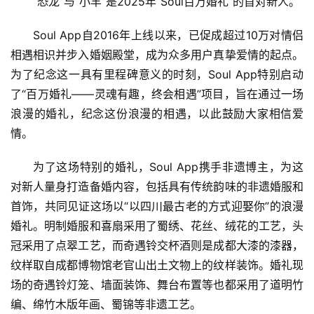
“恐龙”与“小羊”是2025年“Soul百万婚礼”的首对新人。
Soul App自2016年上线以来，已促成超过10万对情侣
相遇相识并步入婚姻殿堂，成为众多用户真挚爱情的起点。
为了纪念这一具有里程碑意义的时刻，Soul App特别启动
了“百万婚礼——灵魂有趣，终会相遇”项目，旨在通过一场
浪漫的婚礼，纪念这份浪漫的相遇，以此鼓励大家相信爱
情。
为了这场特别的婚礼，Soul App携手非遗博主，为这
对新人量身打造备婚内容，包括具有传统韵味的非遗婚服和
首饰，共同见证这场以“以四川最古老的方式迎娶你”的浪漫
婚礼。明制婚服和喜扇采用了蜀绣、花丝、绒花的工艺，头
冠采用了点翠工艺，而奇遇铃交杯酒则是成都大漆的漆器，
纹样取自成都博物馆老官山出土文物上的纹样装饰。婚礼现
场的奇遇铃灯笼、墙面装饰、舞台布置等也都采用了道明竹
编、绵竹木版年画、蜀锦等非遗工艺。