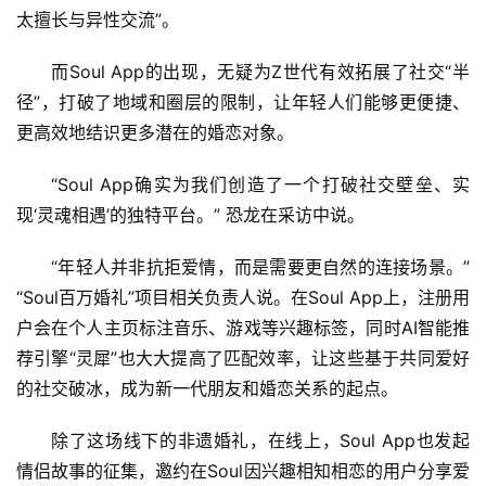
费
太擅长与异性交流”。
生
活
而Soul App的出现，无疑为Z世代有效拓展了社交“半
径”，打破了地域和圈层的限制，让年轻人们能够更便捷、
科
更高效地结识更多潜在的婚恋对象。
技
“Soul App确实为我们创造了一个打破社交壁垒、实
登录
注册
财
现‘灵魂相遇’的独特平台。” 恐龙在采访中说。
经
“年轻人并非抗拒爱情，而是需要更自然的连接场景。”
“Soul百万婚礼”项目相关负责人说。在Soul App上，注册用
教
育
户会在个人主页标注音乐、游戏等兴趣标签，同时AI智能推
荐引擎“灵犀”也大大提高了匹配效率，让这些基于共同爱好
专
的社交破冰，成为新一代朋友和婚恋关系的起点。
题
除了这场线下的非遗婚礼，在线上，Soul App也发起
情侣故事的征集，邀约在Soul因兴趣相知相恋的用户分享爱
汽