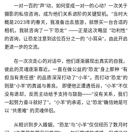
一对一百的“声”动，如何变成一对一的心动？一次关于
摄影的私信咨询，成为他们关系进阶的关键契机。“当时大
概是2023年的春天，我准备出去旅游，就想买一台合适的
相机，我就咨询了一下‘恐龙’” ——正是这次略显 “功利性” 
的咨询，让恐龙注意到这位百分之一的 “小耳朵”，由此开启
更进一步的交流。
在一次次走心的对话中，他们逐渐展现出真实的自我，
彼此的灵魂逐渐靠近。一直在做公益的“恐龙”身上那种 “有
担当有责任感” 的品质深深打动了“小羊”。而打动“恐龙”的
则是“小羊”的真诚与善良。 即便他正遭遇低谷，“小羊”不仅
没有退却，反而主动给予支持与鼓励——“没有关系，我们
一起努力奋斗就好了”。“小羊”的承诺，让“恐龙”确信她是可
以 “共患难” 的灵魂伴侣。
从相识到步入婚姻，“恐龙”与“小羊”仅仅经历了数月时