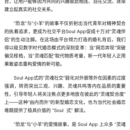
台，让用户能够因为共同的兴趣彼此相连、自在交流，逐渐
建立起真实的社交关系。
“恐龙”与“小羊”的故事不仅折射出当代青年对精神契合
的执着追求，更成为社交平台Soul App促成十万对“灵魂伴
侣”的生动注脚。在这场由平台倾力打造的婚礼背后，我们
得以窥见数字时代婚恋模式的深刻变革：当“网恋奔现”突破
偏见桎梏，当“灵魂匹配”取代物质考量，新一代年轻人正用
果敢姿态重构爱情的新可能。
Soul App式的“灵魂社交”弱化对外貌等外在因素的过度
强调，转而突出三观、兴趣、灵魂共鸣等内在品质的重要
性，引导年轻人将关注焦点更多地放在彼此的“灵魂契合度”
上——这种“由内而外”的新型婚恋文化，也为当代社会婚恋
难题提供了极具价值的 “Soul  式” 解法。
“恐龙”与“小羊”的爱情故事，是 Soul App 上众多 “灵魂