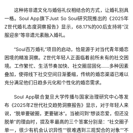
这种将非遗文化与婚俗礼仪相结合的方式，让婚礼别具
一格。Soul App旗下Just So Soul研究院推出的《2025年
Z世代婚礼态度洞察报告》显示，68.17%的00后支持将“汉
服迎亲”等非遗元素融入婚礼。
“Soul百万婚礼”项目的启动，恰是源于对当代青年婚恋
困境的精准洞察。Z世代年轻人正面临着前所未有的社交困
首
境。工作繁忙、生活节奏加快、社交圈层固化……多种因素
页
叠加，使得线下社交空间日渐萎缩，传统的婚恋渠道已难以
充分满足他们日趋多元化和个性化的婚恋需求。
资
讯
Soul App联合复旦大学传播与国家治理研究中心等发
布《2025年Z世代社交趋势洞察报告》显示，对于年轻人来
商
说，“脱单要破圈，更要破冰”。当被问到“想谈恋爱，但还没
业
脱单”的理由时，提及率最高的三个答案分别是：“社交圈子
单一，很少有机会认识异性”“很难遇到三观契合的对象”“不
消