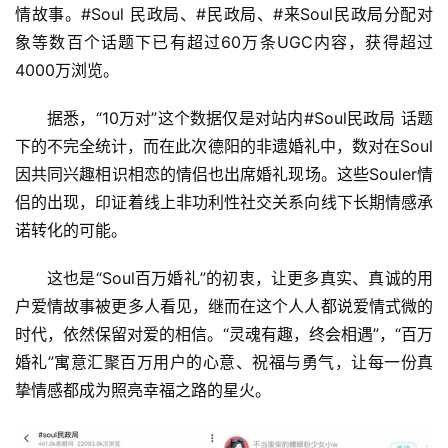
车
情故事。#Soul 民政局、#民政局、#来Soul民政局分配对
·
象等数百个话题下已有超过60万条UGC内容，获得超过
新
4000万浏览。
能
源
据悉，“10万对”这个数据仅是对站内#Soul民政局 话题
下的不完全统计，而在此次德阳的非遗婚礼中，数对在Soul
因共同兴趣相识相恋的情侣也出席婚礼现场。这些Souler情
侣的出现，印证着线上非功利性社交关系向线下长期情感承
诺转化的可能。
这也是“Soul百万婚礼”的初衷，让更多真实、真诚的用
户爱情故事被更多人看见，继而在这个人人都说爱情式微的
时代，依然保留对爱的相信。“灵魂有趣，终会相遇”，“百万
婚礼”寓意汇聚百万用户的心意、祝福与勇气，让每一份真
挚情感都成为照亮幸福之路的星火。