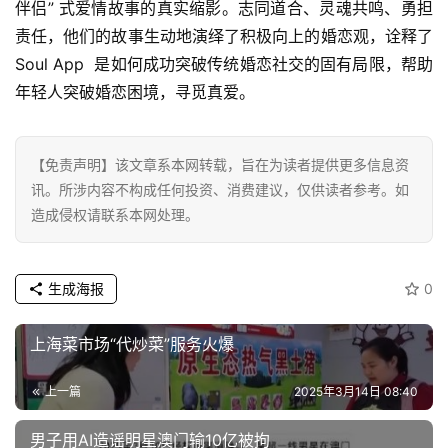
伴侣” 式爱情故事的真实缩影。志同道合、灵魂共鸣、勇担
责任，他们的故事生动地演绎了积极向上的婚恋观，诠释了 
Soul App  是如何成功突破传统婚恋社交的固有局限，帮助
年轻人突破婚恋困境，寻觅真爱。
【免责声明】该文章系本网转载，旨在为读者提供更多信息资
讯。所涉内容不构成任何投资、消费建议，仅供读者参考。如
造成侵权请联系本网处理。
生成海报
0
上海菜市场“代炒菜”服务火爆
上一篇
2025年3月14日 08:40
男子用AI造谣明星澳门输10亿被拘