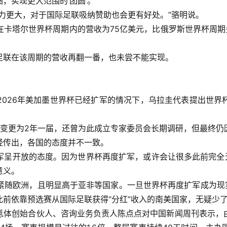
实现更大范围的‘团圆’。”
力更大，对于国际足联吸纳赞助也会更有好处。”骆明说。
卡塔尔世界杯周期内的营收为75亿美元，比俄罗斯世界杯周期
足联在该周期的营收再翻一番，也未尝不能实现。
2026年美加墨世界杯已经扩军的情况下，乌拉圭代表提出世界
杯变更为2年一届，还曾为此成立专家委员会长期调研，但最终仍
经传出，各国的态度并不一致。
军呈开放的态度。因为世界杯再度扩军，或许会让很多此前完全无
意义。
紧随欧洲，且明显高于亚非等国家。一旦世界杯再度扩军成为现
前依靠预选赛从国际足联获得“分红”收入的南美国家，无疑少
体创始合伙人、咨询业务负责人陈点点对中国新闻周刊表示，由于