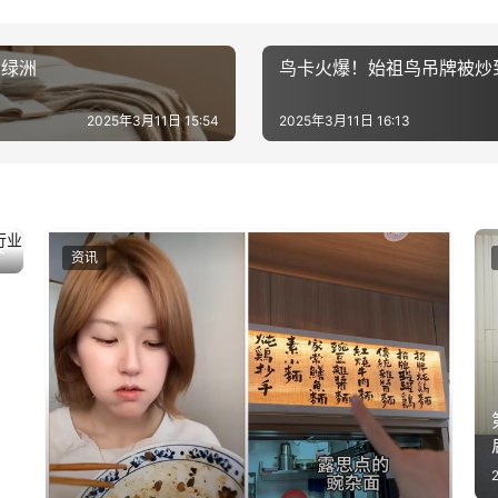
神绿洲
鸟卡火爆！始祖鸟吊牌被炒到
2025年3月11日 15:54
2025年3月11日 16:13
资讯