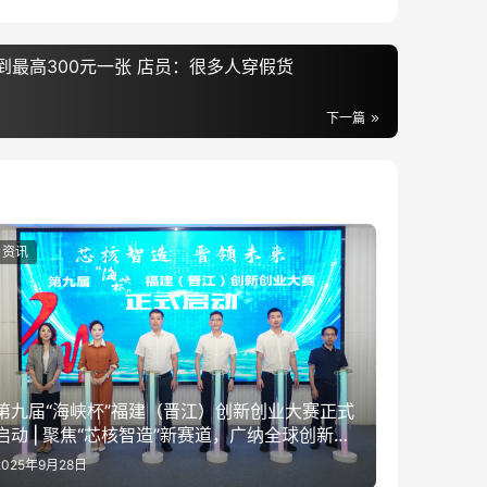
最高300元一张 店员：很多人穿假货
下一篇
资讯
第九届“海峡杯”福建（晋江）创新创业大赛正式
启动 | 聚焦“芯核智造”新赛道，广纳全球创新力
量
2025年9月28日