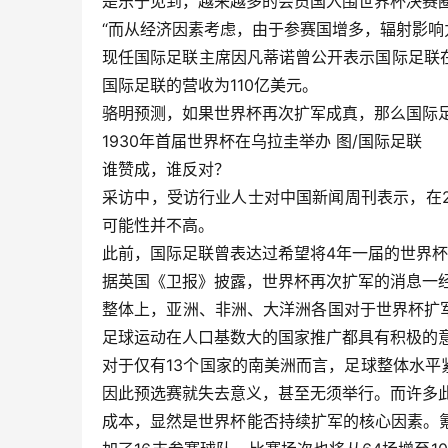
是乐于见到，越来越多的会员国入围世界杯决赛圈，
“而从经济因素考虑，由于参赛国增多，辐射影响
现任国际足联主席因凡蒂诺曾公开表示国际足联在
国际足联的营收为110亿美元。
骆明预测，如果世界杯再次扩军成真，那么国际
1930年首届世界杯在乌拉圭举办 图/国际足联
谁赞成，谁反对？
采访中，受访行业人士对中国新闻周刊表示，在
可能性并不高。
此前，国际足联曾表达过希望将4年一届的世界
据英国《卫报》披露，世界杯再次扩军的消息一
整体上，亚洲、非洲、大洋洲各国对于世界杯扩
足球运动在人口基数大的国家推广都具有积极的
对于仅有13个国家的南美洲而言，足球整体水平
因此预选赛就失去意义，甚至无须举行。而许多此
成本，显然是世界杯能否持续扩军的核心因素。氪