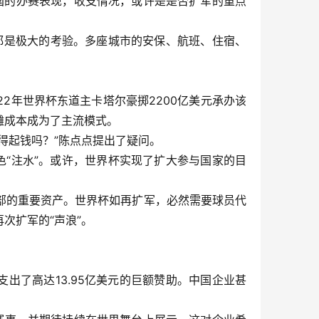
主办国的办赛表现，收支情况，或许是是否扩军的重点
力都是极大的考验。多座城市的安保、航班、住宿、
2年世界杯东道主卡塔尔豪掷2200亿美元承办该
摊成本成为了主流模式。
得起钱吗？”陈点点提出了疑问。
色“注水”。或许，世界杯实现了扩大参与国家的目
部的重要资产。世界杯如再扩军，必然需要球员代
次扩军的“声浪”。
联支出了高达13.95亿美元的巨额赞助。中国企业甚