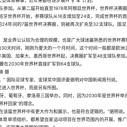
型体育赛事，近年来都在逐步展开“扩军”计划。
球队参加。从第二届开始直至1978年阿根廷世界杯，世界杯决赛
西班牙世界杯开始，参赛球队从16支增加至24支，完成世界杯的
杯的24年间的7届世界杯决赛圈，则被再次扩充至32支球队。国
，是业界公认较为合理的规模，也是广大球迷最熟悉的世界杯赛
约30天时间，刚刚为夏天的一个月时间，这个时间一般都是欧洲
6年美国、加拿大、墨西哥世界杯起，决赛圈扩军至48支球队参加
要在2030年世界杯直接扩军到64支球队。
楠 摄
。” 国际足球专家、金球奖中国评委骆明对中国新闻周刊说。
足进入世界杯，而是另有所图。
牙、葡萄牙、摩洛哥三国举办。同时，因为2030年是世界杯举办
界杯回家”的理念。
在该届世界杯中有更大作为和展示，也是符合逻辑的。”骆明说
体育单项组织，都希望自家运动项目在世界范围内的开展、推广