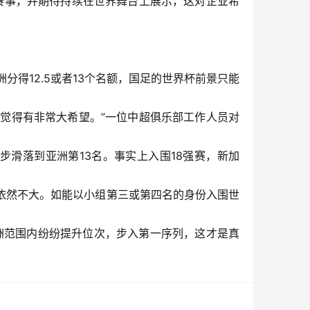
赛事，并期待持续在世界舞台上展示，这对企业希
得12.5或者13个名额，国足的世界杯前景只能
也觉得有非常大希望。”一位中超俱乐部工作人员对
滑落到亚洲第13名。事实上入围18强赛，新加
依然不大。如能以小组第三或第四名的身份入围世
洲范围内纷纷提升位次，步入第一序列，这才是真