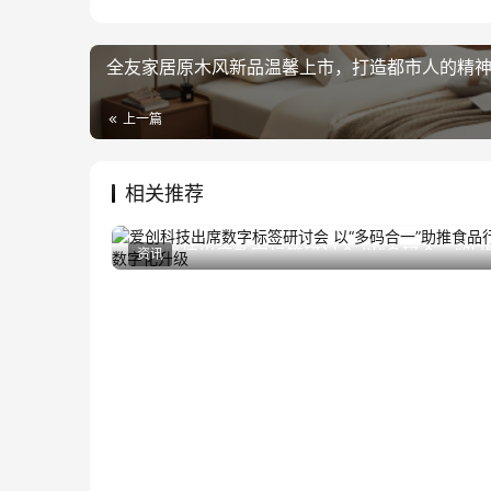
全友家居原木风新品温馨上市，打造都市人的精
上一篇
相关推荐
爱创科技出席数字标签研讨会 以“多码合一”助推
资讯
2025年11月10日
食品行业数字化升级