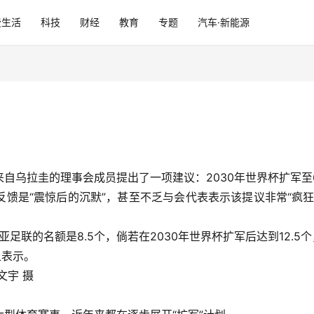
费生活
科技
财经
教育
专题
汽车·新能源
自乌拉圭的理事会成员提出了一项建议：2030年世界杯扩军至
馈是“震惊后的沉默”，甚至不乏与会代表表示该提议非常“疯
亚足联的名额是8.5个，倘若在2030年世界杯扩军后达到12.
上表示。
文宇 摄