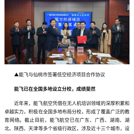
财
经
教
育
专
题
▲能飞与仙桃市签署低空经济项目合作协议
汽
车
能飞已在全国多地设立分校，成绩斐然
·
新
近年来，能飞航空凭借在无人机培训领域的深厚积累和
能
卓越实力，积极在全国多地布局分校，形成了覆盖广泛的教
源
育网络。截止目前，能飞航空已在广东、广西、湖南、湖
北、陕西、天津等多个省级行政区，涉及近十三个城市，设