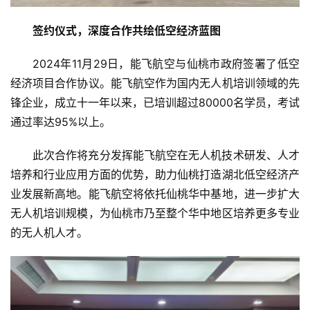
首
签约仪式，深度合作共绘低空经济蓝图
页
2024年11月29日，能飞航空与仙桃市政府签署了低空
资
经济项目合作协议。能飞航空作为国内无人机培训领域的先
讯
锋企业，成立十一年以来，已培训超过80000名学员，考试
通过率达95%以上。
商
业
此次合作将充分发挥能飞航空在无人机技术研发、人才
培养和行业应用方面的优势，助力仙桃打造湖北低空经济产
消
业发展新高地。能飞航空将依托仙桃华中基地，进一步扩大
费
无人机培训规模，为仙桃市乃至整个华中地区培养更多专业
生
活
的无人机人才。
科
技
登录
注册