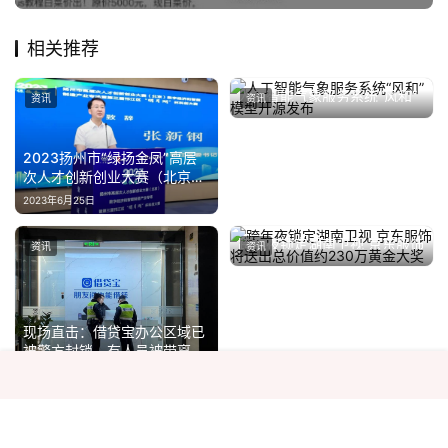
相关推荐
人工智能气象服务系统“风和”
资讯
资讯
模型开源发布
2026年7月17日
2023扬州市“绿扬金凤”高层
次人才创新创业大赛（北京）
暨第三届邗江区“明月湖”杯科
2023年6月25日
创大赛成功举办
跨年夜锁定湖南卫视 京东服饰
资讯
资讯
将送出总价值约230万黄金大
2024年12月25日
奖
现场直击：借贷宝办公区域已
被警方封锁，有人员被带离
2025年3月16日
第四届“了不起的你”上海赛区
2026年8月3日
乘联分会：6月1-8日全国乘用
复赛顺利收官！
资讯
资讯
车新能源市场零售20.2万辆