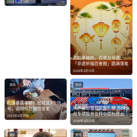
人”
2026年4月14日
古韵承福韵，百景见非遗：
「非遗祈福百景图」圆满落笔
2026年3月10日
资讯
资讯
吃饭暴露年龄！出现这3个信
从产品出海到服务扎根 苏州金
号，说明你在悄悄变老
龙专项服务诠释中国制造品牌
2025年6月25日
力
2026年3月27日
资讯
资讯