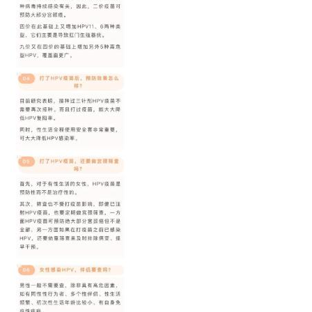
首
页
资
讯
商
业
消