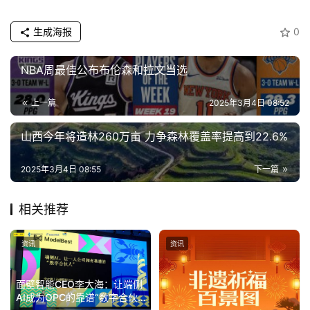
车
·
生成海报
0
新
能
NBA周最佳公布布伦森和拉文当选
源
上一篇
2025年3月4日 08:52
山西今年将造林260万亩 力争森林覆盖率提高到22.6%
2025年3月4日 08:55
下一篇
相关推荐
资讯
资讯
面壁智能CEO李大海：让端侧
AI成为OPC的靠谱“数字合伙