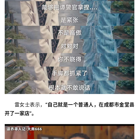
资
讯
商
业
消
费
生
活
科
技
雷女士表示，
“自己就是一个普通人，在成都市金堂县
登录
注册
开了一家店”。
财
经
教