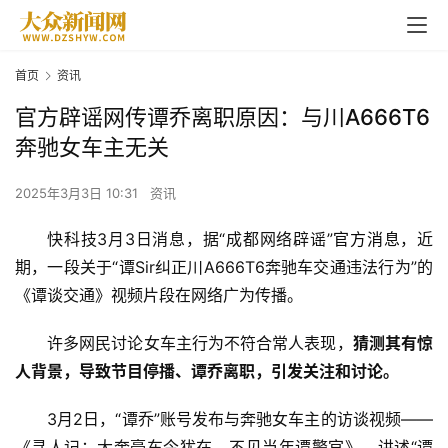
首页
资讯
官方辟谣网传谭乔离职原因：与川A666T6
奔驰女车主无关
2025年3月3日 10:31
资讯
快科技3月3日消息，据“成都网络辟谣”
官方消息
，近
期，一段关于“谭Sir纠正川A666T6奔驰车交通违法行为”的
《谭谈交通》视频片段在网络广为传播。
许多网民讨论女车主行为不符合常人表现，
猜测其有惊
人背景，导致节目停播、谭乔离职，引发关注和讨论。
3月2日，“谭乔”账号发布与奔驰女车主的访谈视频——
《寻人记：大奔豪车今犹在，不见当年谭警官》，讲述“谭