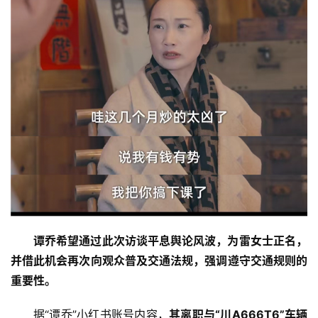
育
专
题
汽
车
·
新
能
源
谭乔希望通过此次访谈平息舆论风波，为雷女士正名，
并借此机会再次向观众普及交通法规，强调遵守交通规则的
重要性。
据“谭乔”小红书账号内容，
其离职与“川A666T6”车辆