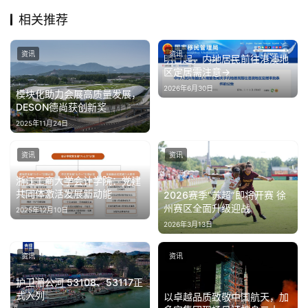
相关推荐
资讯
资讯
明日起，内地居民前往港澳地
区定居需注意→
2026年6月30日
模块化助力会展高质量发展，
DESON德尚获创新奖
2025年11月24日
资讯
资讯
浙江工商大学会计学院：党建
共同体激活发展新动能
2026赛季“苏超”即将开赛 徐
州赛区全面升级迎战
2025年12月10日
2026年3月13日
资讯
资讯
护卫湄公河 53108、53117正
式入列
以卓越品质致敬中国航天，加