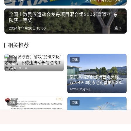
上一篇
2024年11月26日 10:45
全国少数民族运动会龙舟项目混合组500米直道-广东
队获一等奖
2024年11月26日 10:56
下一篇
相关推荐
国家发改委：解决“加班文化”
资讯
资讯
等痛点，不得违法延长劳动者
2025年3月17日
工作时间
京东高端定制旅行首次亮相：
双人4天3晚泳池别墅拍出28
万元
2025年11月14日
资讯
资讯
迪士尼“探险号”亚洲首航延期
向每位客户提供50%折扣补偿