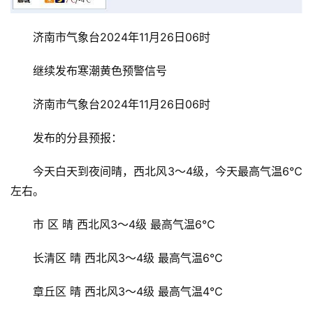
消
济南市气象台2024年11月26日06时
费
生
继续发布寒潮黄色预警信号
活
济南市气象台2024年11月26日06时
科
发布的分县预报：
技
登录
注册
今天白天到夜间晴，西北风3～4级，今天最高气温6℃
财
左右。
经
市 区 晴 西北风3～4级 最高气温6℃
教
育
长清区 晴 西北风3～4级 最高气温6℃
专
章丘区 晴 西北风3～4级 最高气温4℃
题