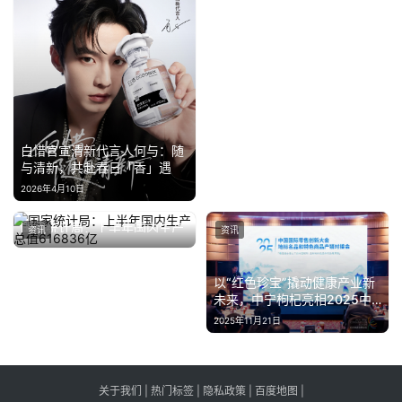
白惜官宣清新代言人何与：随
与清新，共赴春日「香」遇
2026年4月10日
国家统计局：上半年国内生产
资讯
资讯
总值616836亿
2024年7月15日
以“红色珍宝”撬动健康产业新
未来，中宁枸杞亮相2025中
国国际零售创新大会
2025年11月21日
关于我们
|
热门标签
|
隐私政策
|
百度地图
|