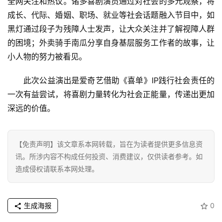
全网关注和热议。诸多喜剧演员通过对社会的多元观察，将
科
技
成长、代际、婚姻、职场、就业等社会话题融入节目中，如
黑灯通过段子为残障人士发声，让大众关注并了解视障人群
登录
注册
财
的困境；外卖骑手南瓜分享自身基层服务工作者的故事，让
经
小人物的努力被看见。
教
此次公益演出是爱奇艺借助《喜单》IP践行社会责任的
育
一次有益尝试，将喜剧力量转化为社会正能量，传递出更加
深远的价值。
专
题
【免责声明】该文章系本网转载，旨在为读者提供更多信息资
讯。所涉内容不构成任何投资、消费建议，仅供读者参考。如
汽
造成侵权请联系本网处理。
车
·
新
能
生成海报
0
源