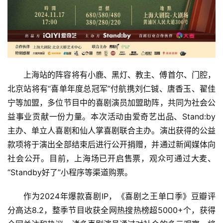
首
页
上海站的阵容将有小鹿、黑灯、教主、傅首尔、门腔，
资
北京站将有“喜单年度总冠军”付航携刘仁铖、唐香玉、翟佳
讯
宁等加盟，多位节目中的喜剧演员加盟助阵，共同为社会公
益事业贡献一份力量。本次活动由爱奇艺出品、Stand:by
商
主办、单立人喜剧和仙人掌喜剧联合主办。演出获得的公益
业
款项将于演出全部结束后进行公开捐赠，并通过新闻媒体向
社会公开。目前，上海场已开启售票，观众可通过大麦、
消
“Standby好了”小程序等渠道购票。
费
生
作为2024年爆款喜剧IP，《喜剧之王单口季》豆瓣评
活
分高达8.2，整季节目收获全网热搜热榜超5000+个，获得