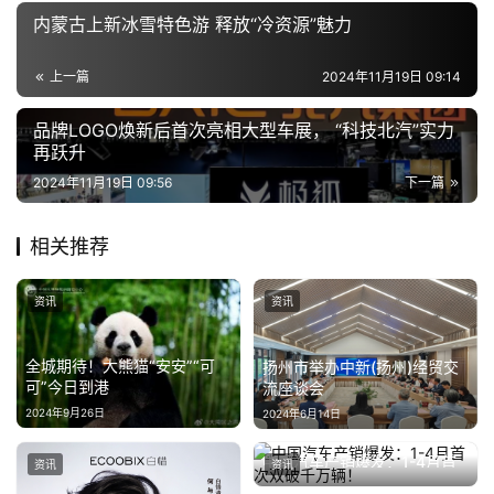
内蒙古上新冰雪特色游 释放“冷资源”魅力
上一篇
2024年11月19日 09:14
品牌LOGO焕新后首次亮相大型车展， “科技北汽”实力
再跃升
2024年11月19日 09:56
下一篇
相关推荐
资讯
资讯
全城期待！大熊猫“安安”“可
扬州市举办中新(扬州)经贸交
可”今日到港
流座谈会
2024年9月26日
2024年6月14日
中国汽车产销爆发：1-4月首
资讯
资讯
次双破千万辆！
2025年5月12日