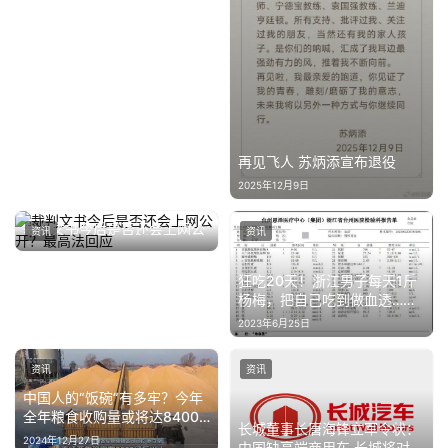
再见飞人 苏炳添宣布退役
2025年12月9日
裁判文书今后是否还会上网公
资讯
资讯
开？最高法回应
2023年12月22日
狂吃20天！浙江男子每天1斤
杨梅，把自己吃到做血透……
2023年6月25日
资讯
资讯
中国人的“饭碗”有多牢？今年
全年粮食收购量或将达8400
长城董事长唐海锋立军令状：
亿斤！
2024年12月27日
中国缺高端商用车 长城将对标