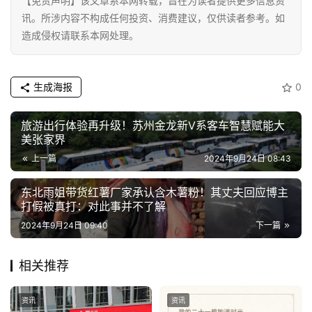
资
【免责声明】该文章系本网转载，旨在为读者提供更多信息资
讯
讯。所涉内容不构成任何投资、消费建议，仅供读者参考。如
造成侵权请联系本网处理。
商
业
生成海报
0
消
旅游出行体验再升级！苏州金龙新V系客车智慧赋能大
费
美张家界
生
活
上一篇
2024年9月24日 08:43
东北雨姐带货红薯厂家承认含木薯粉！其丈夫回应博主
科
打假被真打：对此事并不了解
技
2024年9月24日 09:40
下一篇
登录
注册
财
相关推荐
经
资讯
资讯
教