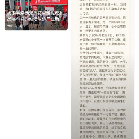
育
大眼星空动漫科技闪耀成都礼
品展，引领动漫周边产业新潮
专
流
2025年6月30日
题
汽
车
·
新
能
源