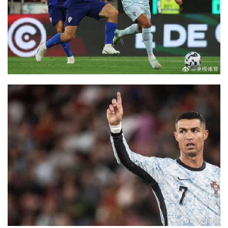
首
页
资
讯