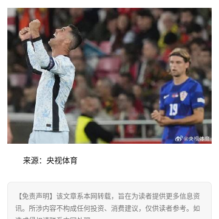
商
业
消
费
生
活
科
技
登录
注册
来源：央视体育
财
经
【免责声明】该文章系本网转载，旨在为读者提供更多信息资
教
讯。所涉内容不构成任何投资、消费建议，仅供读者参考。如
育