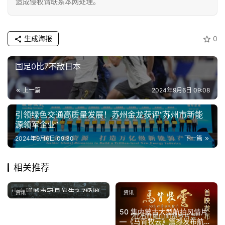
造成侵权请联系本网处理。
专
题
生成海报
0
汽
国足0比7不敌日本
车
·
上一篇
2024年9月6日 09:08
新
能
引领绿色交通高质量发展！苏州金龙获评“苏州市新能
源
源领军企业”
2024年9月6日 09:30
下一篇
相关推荐
山东聊城市冠县发生3.7级地
资讯
资讯
2025年12月11日
震
50 集内蒙古大型航拍风情片
—《马背牧云》震撼发布航拍