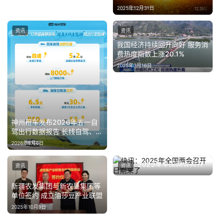
人以镜头绘就内蒙古风情长卷
2025年12月31日
资讯
资讯
我国经济持续回升向好 服务消
费热度指数上涨20.1%
2025年3月16日
神州租车发布2026年五一自
驾出行数据报告 长线自驾、跨
城出行、上门取送成为假期出
2026年5月6日
行关键词
快讯：2025年全国两会召开
资讯
资讯
日期来了
2025年2月21日
新疆农发集团与新农垦集团等
单位签约 成立油莎豆产业联盟
2025年10月9日