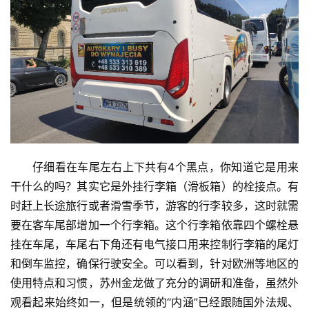
育
专
题
汽
车
·
新
仔细看在车尾左右上下共有4个黑点，你知道它是用来
能
干什么的吗？其实它是外挂行李箱（滑板箱）的栓接点。有
源
时赶上长途旅行或者滑雪季节，游客的行李较多，这时就需
要在客车尾部增加一个行李箱。这个行李箱依靠四个螺栓悬
挂在车尾，车尾右下角还有电气接口用来控制行李箱的尾灯
和倒车监控，确保行驶安全。可以看到，针对欧洲等地区的
使用特点和习惯，苏州金龙做了充分的调研和准备，虽然外
观看起来始终如一，但是统领的“内涵”已经跟随国外法规、