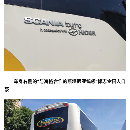
讯
商
业
消
费
生
活
车身右侧的“与海格合作的斯堪尼亚统领”标志令国人自
科
豪
技
登录
注册
财
经
教