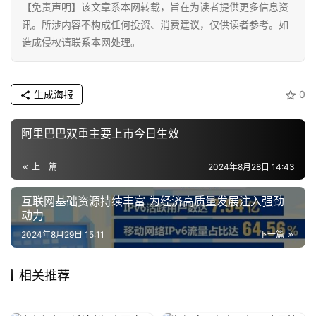
【免责声明】该文章系本网转载，旨在为读者提供更多信息资
讯。所涉内容不构成任何投资、消费建议，仅供读者参考。如
造成侵权请联系本网处理。
生成海报
0
阿里巴巴双重主要上市今日生效
上一篇
2024年8月28日 14:43
互联网基础资源持续丰富 为经济高质量发展注入强劲
动力
2024年8月29日 15:11
下一篇
相关推荐
2025世界NCAP大会在中国上
为“星星”奏响希望乐章：第四
2025年10月23日
2025年3月31日
北京山谷：营造三代同乐的自
免费！连续3天！
海开幕
2025年10月16日
届中国•南京天佑“星星的孩子”
2025年3月11日
资讯
资讯