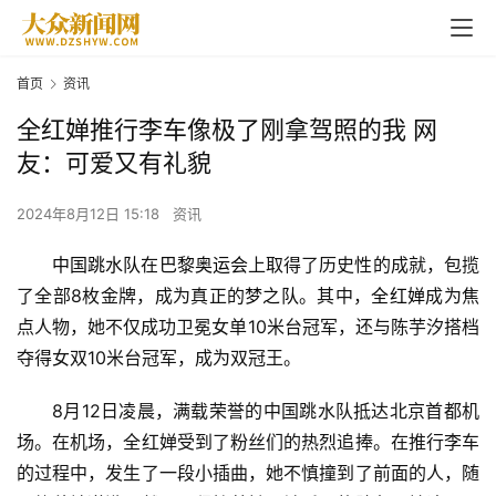
首页
资讯
全红婵推行李车像极了刚拿驾照的我 网
友：可爱又有礼貌
2024年8月12日 15:18
资讯
中国跳水队
在
巴黎奥运会
上取得了历史性的成就，包揽
了全部8枚金牌，成为真正的
梦之队
。其中，
全红婵
成为焦
点人物，她不仅成功卫冕女单10米台冠军，还与陈芋汐搭档
夺得女双10米台冠军，成为双冠王。
8月12日凌晨，满载荣誉的中国跳水队抵达北京首都机
场。在机场，全红婵受到了粉丝们的热烈追捧。在推行李车
的过程中，发生了一段小插曲，她不慎撞到了前面的人，随