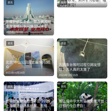
绘享教育：如何学习插画？插
资讯
资讯
能
画入门学习！
2025年1月14日
源
荣耀护航亚冬会！超百辆苏州
金龙海格客车闪耀国际冰雪盛
宴
2025年2月11日
资讯
资讯
北京“中山公园园史展”吸引观
古观象台报时过程引网友惊
众
叹：古人真的太准了
2024年10月24日
2025年12月25日
资讯
资讯
慧科技重磅亮相世环会·2025
都江堰中华大熊猫苑免费开放
上海暖通舒适系统展，五恒全
日预约今日开启！
能力备受瞩目