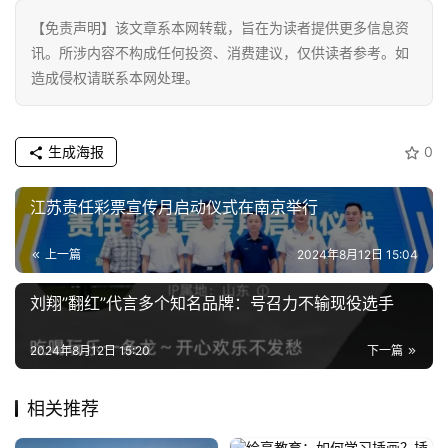
【免责声明】该文章系本网转载，旨在为读者提供更多信息资
科
讯。所涉内容不构成任何投资、消费建议，仅供读者参考。如
技
造成侵权请联系本网处理。
登录
注册
财
生成海报
0
经
江苏责任彩票宣传月启动仪式在南京举行
教
育
上一篇
2024年8月12日 15:04
专
刘翔”翻红”代言多个知名品牌：号召力不输现役选手
题
2024年8月12日 15:20
下一篇
汽
车
相关推荐
·
新