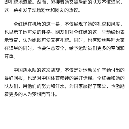
即礼貌地道歉。然而，紧接着她又被后面的队友不慎追尾，
这一幕引发了现场粉丝和网友的热议。
全红婵在机场的这一幕，不仅展现了她的礼貌和风度，
也显示了她可爱的性格。网友们对全红婵的这一举动纷纷表
首
示赞赏，认为她既可爱又有礼貌。同时，也有粉丝呼吁大家
页
在追星的同时，也要注意安全，给予运动员们更多的空间和
尊重。
资
讯
中国跳水队的这次凯旋，不仅是对运动员们辛勤付出的
最好
回报，也是对中国体育精神的
最好
诠释。全红婵和她的
商
队友们，用他们的努力和汗水，为国家赢得了荣誉，也激励
业
着更多的人为梦想而奋斗。
消
费
生
活