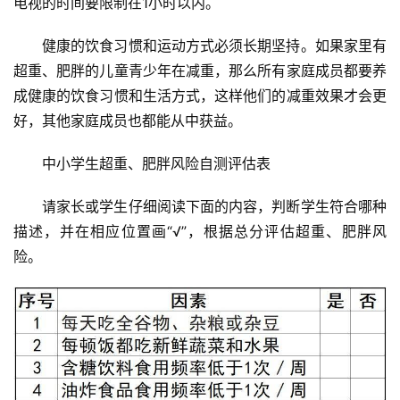
电视的时间要限制在1小时以内。
登录
注册
财
健康的饮食习惯和运动方式必须长期坚持。如果家里有
经
超重、肥胖的儿童青少年在减重，那么所有家庭成员都要养
教
成健康的饮食习惯和生活方式，这样他们的减重效果才会更
育
好，其他家庭成员也都能从中获益。
中小学生超重、肥胖风险自测评估表
专
题
请家长或学生仔细阅读下面的内容，判断学生符合哪种
描述，并在相应位置画“√”，根据总分评估超重、肥胖风
汽
险。
车
·
新
能
源