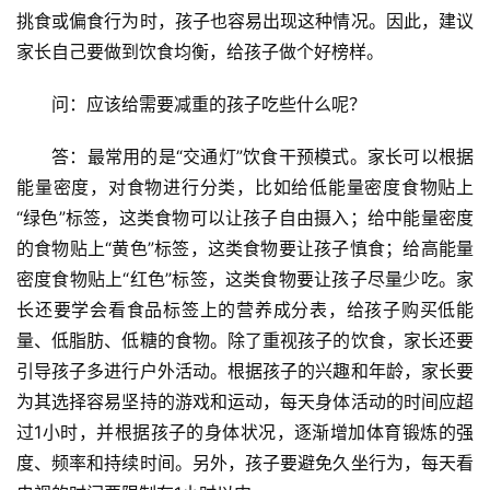
挑食或偏食行为时，孩子也容易出现这种情况。因此，建议
首
家长自己要做到饮食均衡，给孩子做个好榜样。
页
问：应该给需要减重的孩子吃些什么呢？
资
讯
答：最常用的是“交通灯”饮食干预模式。家长可以根据
能量密度，对食物进行分类，比如给低能量密度食物贴上
商
“绿色”标签，这类食物可以让孩子自由摄入；给中能量密度
业
的食物贴上“黄色”标签，这类食物要让孩子慎食；给高能量
密度食物贴上“红色”标签，这类食物要让孩子尽量少吃。家
消
长还要学会看食品标签上的营养成分表，给孩子购买低能
费
量、低脂肪、低糖的食物。除了重视孩子的饮食，家长还要
生
引导孩子多进行户外活动。根据孩子的兴趣和年龄，家长要
活
为其选择容易坚持的游戏和运动，每天身体活动的时间应超
过1小时，并根据孩子的身体状况，逐渐增加体育锻炼的强
科
技
度、频率和持续时间。另外，孩子要避免久坐行为，每天看