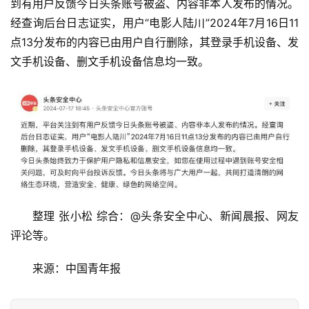
到有用户反馈今日头条账号被盗、内容非本人发布的情况。
活
经查询后台日志证实，用户“电影人陆川”2024年7月16日11
点13分发布的内容已由用户自行删除，其登录手机设备、发
科
文手机设备、删文手机设备信息均一致。
技
登录
注册
财
经
教
育
专
整理 张小松 综合：@头条安全中心、新闻晨报、网友
题
评论等。
汽
来源：中国青年报
车
·