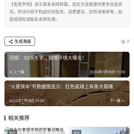
新
【免责声明】该文章系本网转载，旨在为读者提供更多信息资
能
讯。所涉内容不构成任何投资、消费建议，仅供读者参考。如
源
造成侵权请联系本网处理。
生成海报
0
河南：35所大学，宿舍环境大曝光！
上一篇
2024年7月18日 11:35
“火星快车”号数据图显示：红色星球上有条大裂缝
2024年7月18日 11:50
下一篇
相关推荐
华为与孝感市政府签署战略合
资讯
资讯