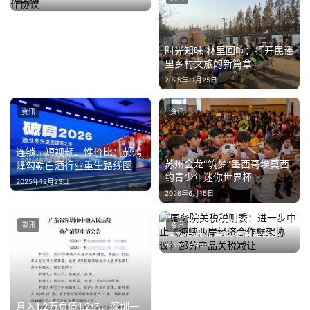
作协议
2024年11月19日
时光知味·林里回响：打开民谣
里乡村文旅的新篇章
2025年11月25日
资讯
资讯
连锁、短视频、性价比：郝鸿
苏州金龙“筑梦”墨西哥埃莫西
峰勾勒白酒行业重生路线图
约青少年迷你世界杯
2025年12月23日
2026年6月15日
国务院关税税则委：进一步中
资讯
资讯
止《海峡两岸经济合作框架协
2024年5月31日
议》部分产品关税减让
月入1.2万负债1.2亿，深圳一