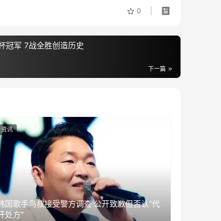
0
杯冠军 7战全胜创造历史
下一篇
资讯
韩国歌手鸟叔接受警方调查 公开致歉但否认“代
开处方”