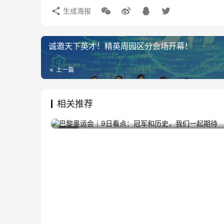
生成海报
诚邀天下英才！精英周园区分会场开幕！
上一篇
相关推荐
巴黎奥运会｜9日看点：冠军和历史，我们一起
2024年8月9日
资讯
期待