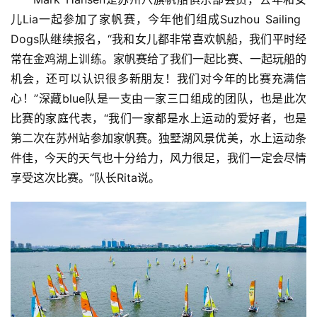
科
儿Lia一起参加了家帆赛，今年他们组成Suzhou Sailing 
技
Dogs队继续报名，“我和女儿都非常喜欢帆船，我们平时经
登录
注册
常在金鸡湖上训练。家帆赛给了我们一起比赛、一起玩船的
财
机会，还可以认识很多新朋友！我们对今年的比赛充满信
经
心！”深藏blue队是一支由一家三口组成的团队，也是此次
比赛的家庭代表，“我们一家都是水上运动的爱好者，也是
教
育
第二次在苏州站参加家帆赛。独墅湖风景优美，水上运动条
件佳，今天的天气也十分给力，风力很足，我们一定会尽情
专
享受这次比赛。”队长Rita说。
题
汽
车
·
新
能
源