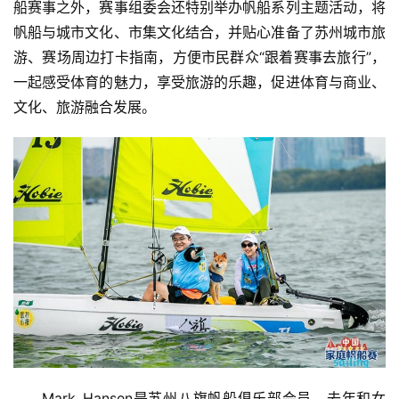
船赛事之外，赛事组委会还特别举办帆船系列主题活动，将
帆船与城市文化、市集文化结合，并贴心准备了苏州城市旅
游、赛场周边打卡指南，方便市民群众“跟着赛事去旅行”，
一起感受体育的魅力，享受旅游的乐趣，促进体育与商业、
首
页
文化、旅游融合发展。
资
讯
商
业
消
费
生
活
Mark Hansen是苏州八旗帆船俱乐部会员，去年和女