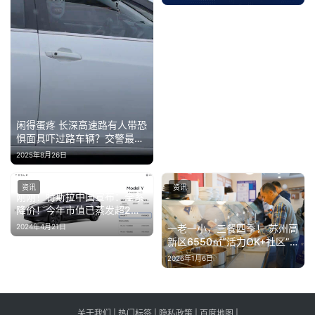
闲得蛋疼 长深高速路有人带恐
惧面具吓过路车辆？交警最新
回应
2025年8月26日
资讯
资讯
刚刚！特斯拉中国宣布：全系
降价！今年市值已蒸发超2万
亿元
2024年4月21日
一老一小，三餐四季！ 苏州高
新区6550㎡“活力OK+社区”
启幕
2026年1月6日
关于我们
|
热门标签
|
隐私政策
|
百度地图
|