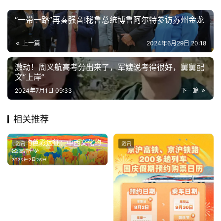
“一带一路”再奏强音!秘鲁总统博鲁阿尔特参访苏州金龙
上一篇
2024年6月29日 20:18
激动！周义航高考分出来了，军嫂说考得很好，舅舅配
文“上岸”
2024年7月1日 09:33
下一篇
相关推荐
晨晓的色彩远征：中西文化的
资讯
资讯
绘画哲学
2025年2月26日