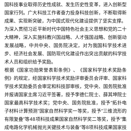
国科技事业取得历史性成就、发生历史性变革，进入创新型
国家行列。广大科技工作者奋力投身科技创新，不断取得新
成果、实现新突破，为中国式现代化建设提供了坚实支撑。
为深入贯彻习近平新时代中国特色社会主义思想和党的二十
大精神，深入实施科教兴国战略、人才强国战略、创新驱动
发展战略，中共中央、国务院决定，对为我国科学技术进
步、经济社会发展、国防现代化建设作出突出贡献的科学技
术人员和组织给予奖励。
根据《国家功勋荣誉表彰条例》、《国家科学技术奖励条
例》的规定，经国家科学技术奖励评审委员会评审、国家科
学技术奖励委员会审定和科技部审核，党中央、国务院批准
并报请国家主席习近平签署，授予李德仁院士、薛其坤院士
国家最高科学技术奖；党中央、国务院批准，授予“拓扑电
子材料计算预测”国家自然科学奖一等奖，授予“三维流形的
有限复叠”等48项科技成果国家自然科学奖二等奖，授予“集
首
页
成电路化学机械抛光关键技术与装备”等8项科技成果国家技