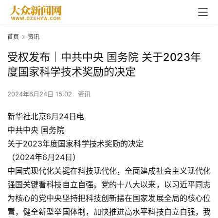
首页
资讯
受权发布｜中共中央 国务院 关于2023年
度国家科学技术奖励的决定
2024年6月24日 15:02
资讯
新华社北京6月24日电
中共中央 国务院
关于2023年度国家科学技术奖励的决定
（2024年6月24日）
中国式现代化关键在科技现代化，全面建成社会主义现代化
强国关键看科技自立自强。党的十八大以来，以习近平同志
为核心的党中央坚持把科技创新摆在国家发展全局的核心位
置，健全新型举国体制，加快推进高水平科技自立自强，我