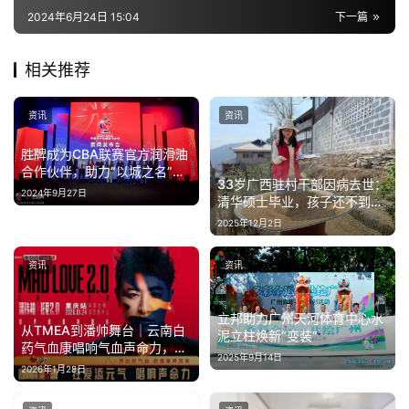
2024年6月24日 15:04
下一篇
相关推荐
资讯
资讯
胜牌成为CBA联赛官方润滑油
合作伙伴，助力“以城之名”揭
33岁广西驻村干部因病去世：
幕启动仪式
2024年9月27日
清华硕士毕业，孩子还不到一
岁
2025年12月2日
资讯
资讯
立邦助力广州天河体育中心水
从TMEA到潘帅舞台｜云南白
泥立柱焕新“变装”
药气血康唱响气血声命力，把
2025年9月14日
「爱你老己」写进年轻人的生
2026年1月28日
活BGM