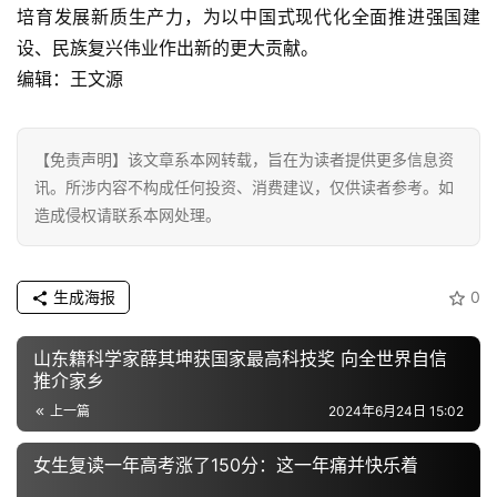
培育发展新质生产力，为以中国式现代化全面推进强国建
教
设、民族复兴伟业作出新的更大贡献。
育
编辑：王文源
专
题
【免责声明】该文章系本网转载，旨在为读者提供更多信息资
讯。所涉内容不构成任何投资、消费建议，仅供读者参考。如
汽
造成侵权请联系本网处理。
车
·
新
生成海报
0
能
源
山东籍科学家薛其坤获国家最高科技奖 向全世界自信
推介家乡
上一篇
2024年6月24日 15:02
女生复读一年高考涨了150分：这一年痛并快乐着