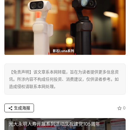
生
活
科
技
登录
注册
财
经
【免责声明】该文章系本网转载，旨在为读者提供更多信息资
教
讯。所涉内容不构成任何投资、消费建议，仅供读者参考。如
育
造成侵权请联系本网处理。
专
题
生成海报
0
汽
光大永明人寿开展系列活动庆祝建党105周年
车