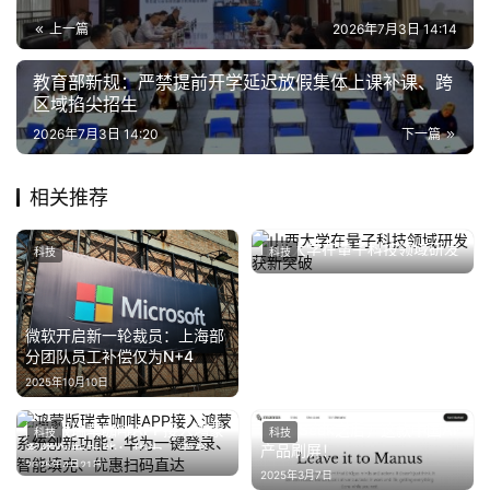
·
上一篇
2026年7月3日 14:14
新
能
教育部新规：严禁提前开学延迟放假集体上课补课、跨
源
区域掐尖招生
2026年7月3日 14:20
下一篇
相关推荐
山西大学在量子科技领域研发
科技
科技
获新突破
2025年6月12日
微软开启新一轮裁员：上海部
分团队员工补偿仅为N+4
2025年10月10日
鸿蒙版瑞幸咖啡APP接入鸿蒙
DeepSeek之后，这款中国AI
科技
科技
系统创新功能：华为一键登
产品刷屏！
2025年4月21日
录、智能填充、优惠扫码直达
2025年3月7日