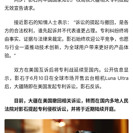
无效宣告请求。
接近影石的知情人士表示： “诉讼的提起与撤回，是各
方的合法权利，谁先起诉并不代表谁更占理。专利纠纷终将
由事实、证据与法律来裁定。影石始终欢迎公平竞争，也愿
与行业一道推动技术创新，为全球用户带来更好的产品体
首
验。”
页
双方在美国互诉后将专利战延续至国内。公开信息显
资
示，影石于6月10日在全球市场开售云台相机Luna Ultra
讯
后，大疆随即在美国发起专利诉讼，影石反诉。
目前，大疆在美国撤回相关诉讼，转而在国内多地人民
商
业
法院对影石提起专利侵权诉讼，并将于近期陆续开庭。
消
费