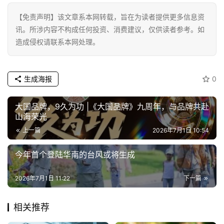
·
【免责声明】该文章系本网转载，旨在为读者提供更多信息资
新
讯。所涉内容不构成任何投资、消费建议，仅供读者参考。如
能
造成侵权请联系本网处理。
源
生成海报
0
大国品牌，9久为功 |《大国品牌》九周年，与品牌共赴
山海荣光
上一篇
2026年7月1日 10:54
今年首个登陆华南的台风或将生成
2026年7月1日 11:22
下一篇
相关推荐