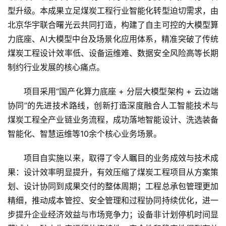
型升级。本成果立足煤炭工程行业智能化转型迫切需求，由
北京华宇联合曙光云共同打造，构建了自主可控的大模型算
力底座、AI大模型中台及场景化应用体系，精准突破了传统
煤炭工程设计效率低、设备运维难、数据安全风险高等长期
制约行业发展的核心痛点。
项目采用“国产化算力底座 + 分层大模型架构 + 云边端
首
协同”的先进技术路线，创新打造深度融合人工智能技术与
页
煤炭工程全产业链业务流程，成功落地智能设计、洗选装备
智能化、智慧运维等10余个核心业务场景。
资
讯
项目自实施以来，取得了令人瞩目的业务成效与技术成
果：设计效率明显提升，有效压缩了煤炭工程项目从方案策
商
划、设计协同到成果交付的整体周期；工程总承包管理更加
业
精细，推动成本管控、安全管理和过程协同持续优化，进一
步提升企业经济效益与市场竞争力；设备非计划停机时间显
消