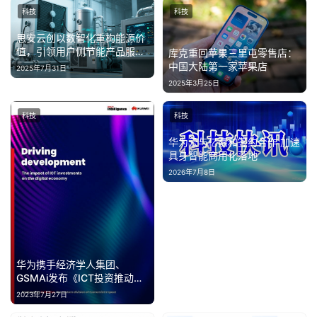
科技
科技
思安云创以数智化重构能源价
值，引领用户侧节能产品服务
库克重回苹果三里屯零售店：
新范式
中国大陆第一家苹果店
2025年7月31日
2025年3月25日
科技
科技
华为云与亿嘉和签约合作 加速
具身智能商用化落地
2026年7月8日
华为携手经济学人集团、
GSMAi发布《ICT投资推动数
字经济发展》白皮书
2023年7月27日