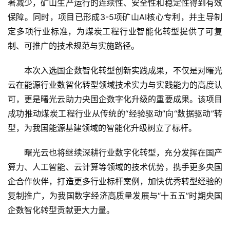
费
著减少，矿山生产运行的连续性、安全性和稳定性得到有效
生
保障。同时，项目已形成3-5项矿山AI核心专利，并主导制
活
定多项行业标准，为煤炭工程行业智能化转型提供了可复
制、可推广的技术规范与实施路径。
科
技
本次入选国企数智化转型创新实践成果，不仅是对曙光
登录
注册
云在能源行业数智化转型领域技术实力与实践能力的高度认
财
可，更是曙光云助力央国企数字化升级的重要成果。该项目
经
成功推动煤炭工程行业从传统的“经验驱动”向“数据驱动”转
型，为我国能源基建领域的智能化升级树立了标杆。
教
育
曙光云也将继续深耕行业数字化转型，充分发挥在国产
算力、人工智能、云计算等领域的技术优势，携手更多央国
专
企合作伙伴，打造更多行业标杆案例，加快优秀转型经验的
题
复制推广，为我国数字经济高质量发展与“十五五”时期央国
企数智化转型贡献更大力量。
汽
车