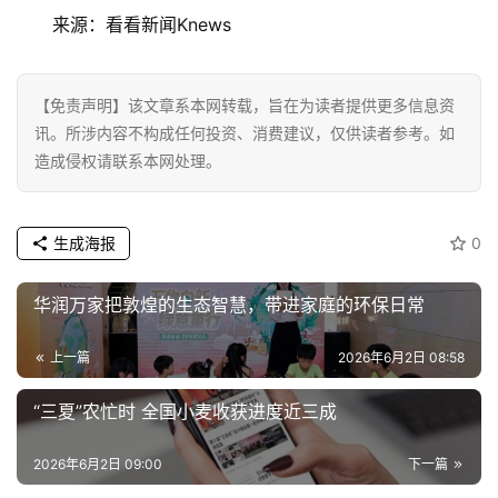
活
来源：看看新闻Knews
科
技
【免责声明】该文章系本网转载，旨在为读者提供更多信息资
登录
注册
讯。所涉内容不构成任何投资、消费建议，仅供读者参考。如
财
造成侵权请联系本网处理。
经
生成海报
0
教
育
华润万家把敦煌的生态智慧，带进家庭的环保日常
专
上一篇
2026年6月2日 08:58
题
“三夏”农忙时 全国小麦收获进度近三成
汽
车
2026年6月2日 09:00
下一篇
·