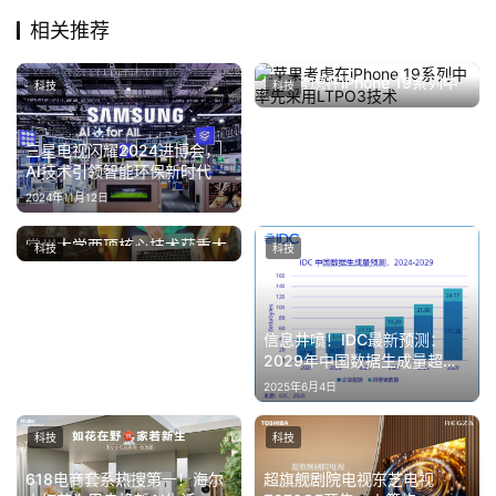
新
相关推荐
能
源
苹果考虑在iPhone 19系列中
科技
科技
率先采用LTPO3技术
2025年6月19日
三星电视闪耀2024进博会，
AI技术引领智能环保新时代
2024年11月12日
常州大学两项核心技术获重大
科技
科技
2026年4月20日
突破 助力产业高质量发展
信息井喷！IDC最新预测：
2029年中国数据生成量超
136ZB
2025年6月4日
科技
科技
618电商套系热搜第一！海尔
超旗舰剧院电视东芝电视