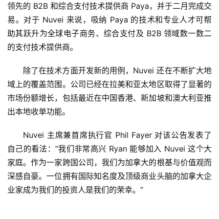
育
领先的 B2B 和综合支付技术提供商 Paya，并于二月完成交
易。对于 Nuvei 来说，吸纳 Paya 的技术和专业人才可帮
专
助其跃升为全球电子商务、综合支付及 B2B 领域数一数二
题
的支付技术提供商。
汽
除了在技术方面开发新的用例，Nuvei 还在不断扩大地
车
域上的覆盖范围。公司已经在拉美和亚太地区取得了显著的
·
市场份额增长，包括最近在中国香港、新加坡和澳大利亚推
新
出本地收单功能。
能
源
Nuvei 主席兼首席执行官 Phil Fayer 对该公告发表了
自己的看法：”我们非常高兴 Ryan 能够加入 Nuvei 这个大
家庭。作为一家跨国公司，我们为加拿大的根基与价值观而
深感自豪。一位拥有国际知名度及顶级商业头脑的加拿大企
业家成为我们的投资人是我们的荣幸。”