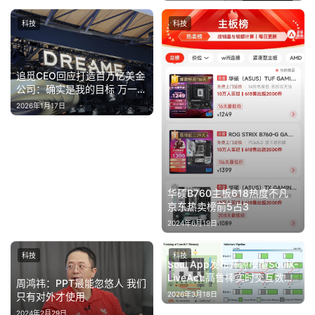
科技
科技
追觅CEO回应打造百万亿美金
公司：确实是我的目标 万一实
现了呢
2026年1月17日
华硕B760主板618热度不凡
京东热卖榜前5占3
2024年6月19日
科技
科技
Soul App发布开源模型SoulX-
LiveAct:高鲁棒实时交互数字
周鸿祎：PPT最能忽悠人 我们
人,双卡低成本流式生成
2026年3月18日
只有对外才使用
2024年2月29日