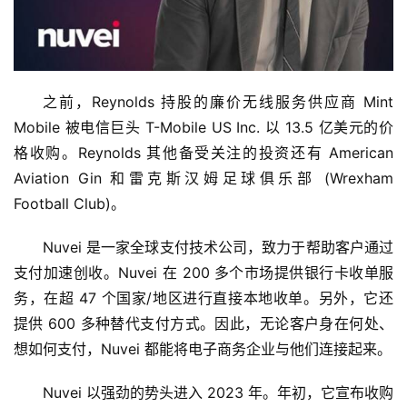
讯
商
业
之前，Reynolds 持股的廉价无线服务供应商 Mint 
Mobile 被电信巨头 T-Mobile US Inc. 以 13.5 亿美元的价
消
格收购。Reynolds 其他备受关注的投资还有 American 
费
生
Aviation Gin 和雷克斯汉姆足球俱乐部 (Wrexham 
活
Football Club)。
Nuvei 是一家全球支付技术公司，致力于帮助客户通过
科
技
支付加速创收。Nuvei 在 200 多个市场提供银行卡收单服
务，在超 47 个国家/地区进行直接本地收单。另外，它还
登录
注册
财
提供 600 多种替代支付方式。因此，无论客户身在何处、
经
想如何支付，Nuvei 都能将电子商务企业与他们连接起来。
教
Nuvei 以强劲的势头进入 2023 年。年初，它宣布收购