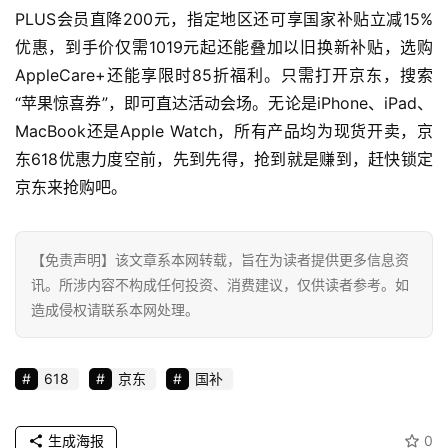
PLUS会员直降200元，指定地区还可享国家补贴立减15%
科
优惠，到手价仅需1019元起还能叠加以旧换新补贴，选购
技
AppleCare+还能享限时85折福利。只需打开京东，搜索
登录
注册
“苹果惊喜券”，即可直达活动会场。无论是iPhone、iPad、
财
MacBook还是Apple Watch，所有产品均为现货开卖，京
经
东618优惠力度空前，先到先得，抢到就是赚到，赶快锁定
京东来抢购吧。
教
育
【免责声明】该文章系本网转载，旨在为读者提供更多信息资
专
讯。所涉内容不构成任何投资、消费建议，仅供读者参考。如
题
造成侵权请联系本网处理。
汽
车
618
京东
国补
·
新
生成海报
0
能