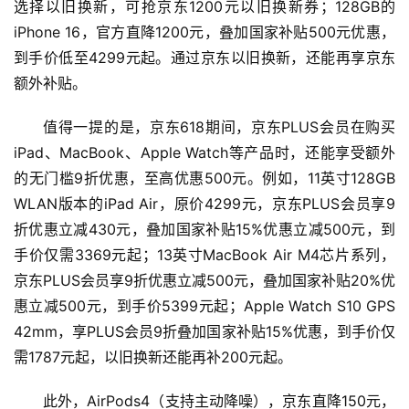
选择以旧换新，可抢京东1200元以旧换新券；128GB的
iPhone 16，官方直降1200元，叠加国家补贴500元优惠，
到手价低至4299元起。通过京东以旧换新，还能再享京东
额外补贴。
首
值得一提的是，京东618期间，京东PLUS会员在购买
页
iPad、MacBook、Apple Watch等产品时，还能享受额外
的无门槛9折优惠，至高优惠500元。例如，11英寸128GB 
资
讯
WLAN版本的iPad Air，原价4299元，京东PLUS会员享9
折优惠立减430元，叠加国家补贴15%优惠立减500元，到
商
手价仅需3369元起；13英寸MacBook Air M4芯片系列，
业
京东PLUS会员享9折优惠立减500元，叠加国家补贴20%优
惠立减500元，到手价5399元起；Apple Watch S10 GPS 
消
42mm，享PLUS会员9折叠加国家补贴15%优惠，到手价仅
费
需1787元起，以旧换新还能再补200元起。
生
活
此外，AirPods4（支持主动降噪），京东直降150元，