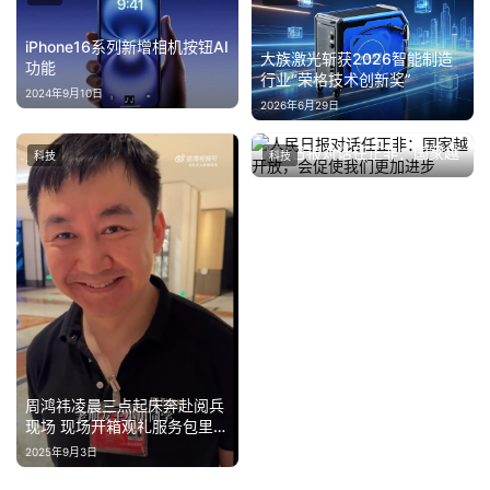
iPhone16系列新增相机按钮AI
大族激光斩获2026智能制造
功能
行业“荣格技术创新奖”
2024年9月10日
2026年6月29日
人民日报对话任正非：国家越
科技
科技
开放，会促使我们更加进步
2025年6月10日
周鸿祎凌晨三点起床奔赴阅兵
现场 现场开箱观礼服务包里都
有啥
2025年9月3日