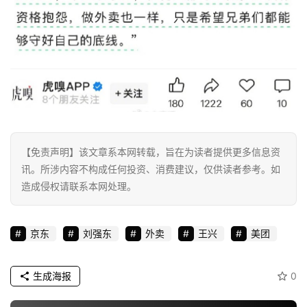
消
费
生
活
科
技
【免责声明】该文章系本网转载，旨在为读者提供更多信息资
登录
注册
讯。所涉内容不构成任何投资、消费建议，仅供读者参考。如
财
造成侵权请联系本网处理。
经
教
京东
刘强东
外卖
王兴
美团
育
生成海报
0
专
题