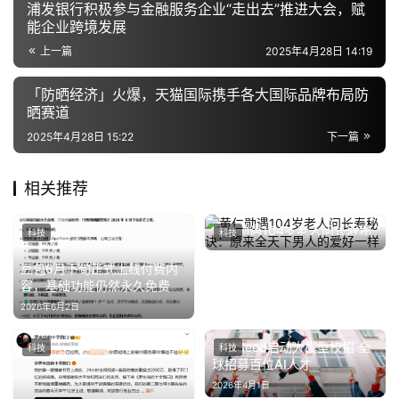
浦发银行积极参与金融服务企业“走出去”推进大会，赋
能企业跨境发展
汽
上一篇
2025年4月28日 14:19
车
·
「防晒经济」火爆，天猫国际携手各大国际品牌布局防
新
晒赛道
能
2025年4月28日 15:22
下一篇
源
相关推荐
黄仁勋遇104岁老人问长寿秘
科技
科技
诀：原来全天下男人的爱好一
2025年5月22日
样
豆包6月下旬正式上线付费内
容，基础功能仍然永久免费
2026年6月2日
字节Seed启动大模型校招 全
科技
科技
球招募百位AI人才
2026年4月1日