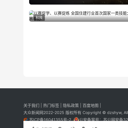
以赛促学、以赛促练 全国住建行业首次国家一
科技
2024年10月28日
类技能大赛举办
关于我们
|
热门标签
|
隐私政策
|
百度地图
|
大众新闻网2022-2025 版权所有 Copyright © dzshyw, All R
苏ICP备16041355号-2
公安备案号：
苏公网安备320