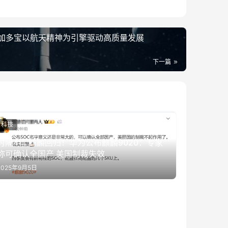
加多宝以航天精神为引擎驱动高质量发展
下一篇
科技
时隔4年 麒麟回归！华为公布麒麟9020：专家
称可确认全国产 美国制裁失效
2025年9月5日