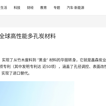
费生活
科技
财经
教育
专题
汽车·新能源
跑全球高性能多孔炭材料
实现了从竹木废料到 “黑金” 材料的华丽转身，它就是鑫森炭业
余 项专利（其中发明专利达 近50项），涵盖了孔径调控、表面
，实现了进口替代。