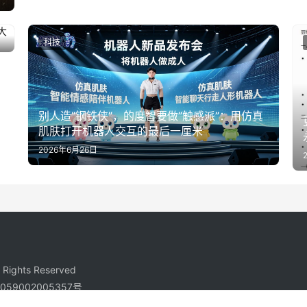
科技
别人造”钢铁侠”，的度智要做”触感派”：用仿真
肌肤打开机器人交互的最后一厘米
2026年6月26日
ights Reserved
59002005357号