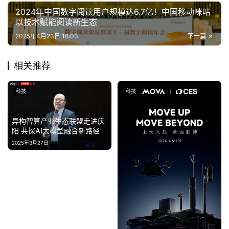
财
2024年中国数字阅读用户规模达6.7亿！中国移动咪咕
经
以技术赋能阅读新生态
2025年4月23日 16:03
下一篇
教
育
相关推荐
专
科技
科技
题
异构智算产业生态联盟走进庆
汽
阳 共探AI大模型融合新路径
车
2025年3月27日
·
新
能
源