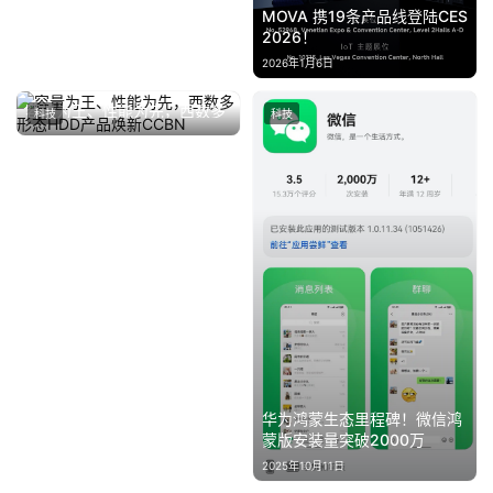
MOVA 携19条产品线登陆CES
2026！
2026年1月6日
容量为王、性能为先，西数多
科技
科技
形态HDD产品焕新CCBN
2025年4月27日
华为鸿蒙生态里程碑！微信鸿
蒙版安装量突破2000万
2025年10月11日