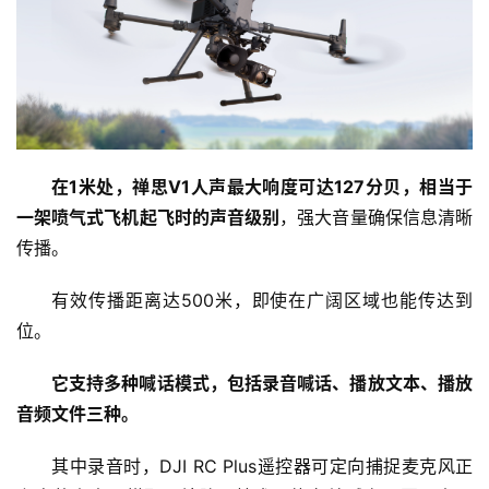
在1米处，禅思V1人声最大响度可达127分贝，相当于
首
一架喷气式飞机起飞时的声音级别
，强大音量确保信息清晰
页
传播。
资
有效传播距离达500米，即使在广阔区域也能传达到
讯
位。
商
它支持多种喊话模式，包括录音喊话、播放文本、播放
业
音频文件三种。
消
其中录音时，DJI RC Plus遥控器可定向捕捉麦克风正
费