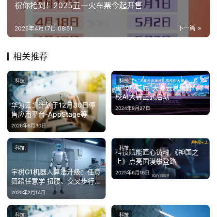
·
祝你抢到！2025五一火车票今起开售
新
能
2025年4月17日 08:51
下一篇
源
相关推荐
科技
科技
重磅！首届“天翼云息壤杯”高
校AI大赛正式启动
华为云：计划于12月30日停
2024年9月27日
售应用平台-AppStage等
2026年6月30日
科技
科技
科技赋能匠心铸魂 《神国之
上》点亮国漫攀登路
宇树G1机器人算法升级：任意
2025年6月16日
舞蹈任意学 扭腰、交叉步行云
流水
2025年2月14日
科技
科技