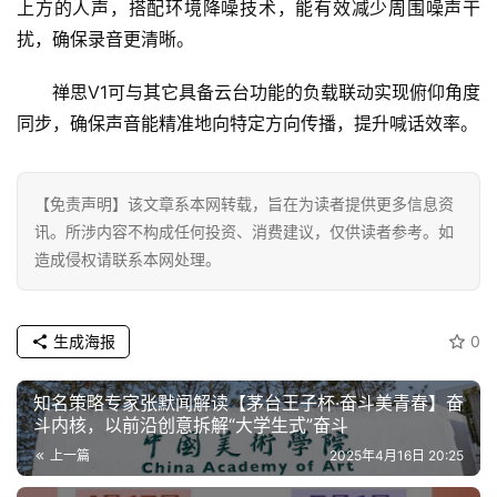
上方的人声，搭配环境降噪技术，能有效减少周围噪声干
生
扰，确保录音更清晰。
活
禅思V1可与其它具备云台功能的负载联动实现俯仰角度
科
同步，确保声音能精准地向特定方向传播，提升喊话效率。
技
登录
注册
财
【免责声明】该文章系本网转载，旨在为读者提供更多信息资
经
讯。所涉内容不构成任何投资、消费建议，仅供读者参考。如
造成侵权请联系本网处理。
教
育
生成海报
0
专
题
知名策略专家张默闻解读【茅台王子杯·奋斗美青春】奋
斗内核，以前沿创意拆解“大学生式”奋斗
汽
上一篇
2025年4月16日 20:25
车