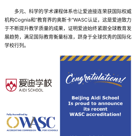
经
多元、科学的学术课程体系也让爱迪接连荣获国际权威
教
机构Cognia和“教育界的奥斯卡”WASC认证，这是爱迪致力
育
于不断提升教学质量的成果，证明爱迪始终紧跟全球教育发
展趋势，满足国际教育衡量标准，跻身于全球优秀的国际化
专
学校行列。
题
汽
车
·
新
能
源