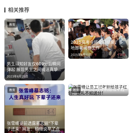
相关推荐
教育
教育
2025高考今将全部结束，多
地部署阅卷工作
2025年6月10日
男生得知好友仅609分后瞬间
弹起 展现男生之间纯洁真挚的
情谊
2023年6月25日
张雪峰让员工过年别给孩子红
教育
教育
包：送礼不如送分！
2024年1月16日
张雪峰提前透露墓志铭“下辈
子还来” 网友：稍微说早了点