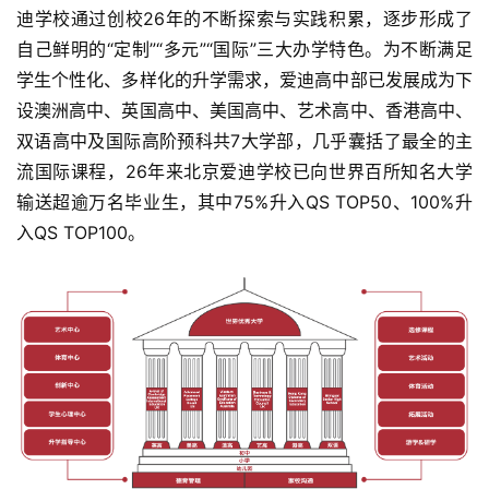
页
迪学校通过创校26年的不断探索与实践积累，逐步形成了
自己鲜明的“定制”“多元”“国际”三大办学特色。为不断满足
资
学生个性化、多样化的升学需求，爱迪高中部已发展成为下
讯
设澳洲高中、英国高中、美国高中、艺术高中、香港高中、
双语高中及国际高阶预科共7大学部，几乎囊括了最全的主
商
流国际课程，26年来北京爱迪学校已向世界百所知名大学
业
输送超逾万名毕业生，其中75%升入QS TOP50、100%升
入QS TOP100。
消
费
生
活
科
技
登录
注册
财