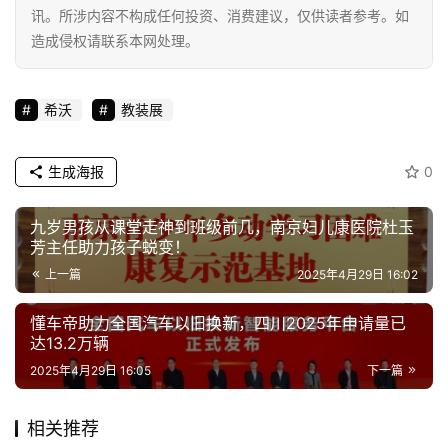
讯。所涉内容不构成任何投资、消费建议，仅供读者参考。如
造成侵权请联系本网处理。
希沃
教装展
生成海报
0
九岁男孩从课堂走神到班级前几，南京妇儿康医院杜玉
芳主任助力孩子蜕变！
上一篇
2025年4月29日 16:02
懂车帝助力全国汽车以旧换新，四川2025年申请量已
达13.2万辆
2025年4月29日 16:05
下一篇
相关推荐