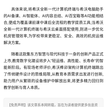
题
具体来说,将希沃全新一代计算机终端与希沃电脑助手
的AI备课、AI智能体、AI内容总结、AI百宝箱等AI功能相结
汽
合,便成为覆盖课前课中课后全流程的教学提质工具;当希沃
车
·
全新一代计算机终端与希沃云桌面搭配使用,则进一步优化
新
机房管理效率,为学校带来更稳定、安全、高效的机房运维
能
解决方案。
源
随着这款集东方智慧与现代科技于一身的创新产品正式
上市,教育数字化建设将步入”轻运维、高性能、长寿命”的智
能新阶段。有现场老师评价,希沃榫卯架构计算机终端跳出
了传统硬件设计的思维局限,从教育本质需求出发进行创新,
助力用户从繁琐的设备维护中解放出来,将更多精力回归到
教学创新与育人本质。
【免责声明】该文章系本网转载，旨在为读者提供更多信息资