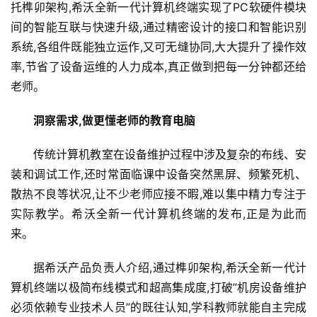
托榫卯架构,希沃全新一代计算机终端实现了PC软硬件模块
间的智能互联与快速升级,通过精密设计的接口和智能识别
系统,各组件既能独立运作,又可无缝协同,大大提升了操作效
率,节省了设备运维的人力成本,真正做到把每一分钟都还给
老师。
洞察需求,做更懂老师的教育电脑
传统计算机教室在设备维护过程中涉及复杂的布线、安
装和调试工作,还时常面临课中设备突然黑屏、频繁死机、
散热不良等状况,让不少老师应接不暇,难以集中精力专注于
首
实际教学。希沃全新一代计算机终端的发布,正是为此而
页
来。
资
据希沃产品负责人介绍,通过榫卯架构,希沃全新一代计
讯
算机终端以极简布线模式和超高集成度,打破”机房设备维护
必须依赖专业技术人员”的既往认知,学科教师就能自主完成
商