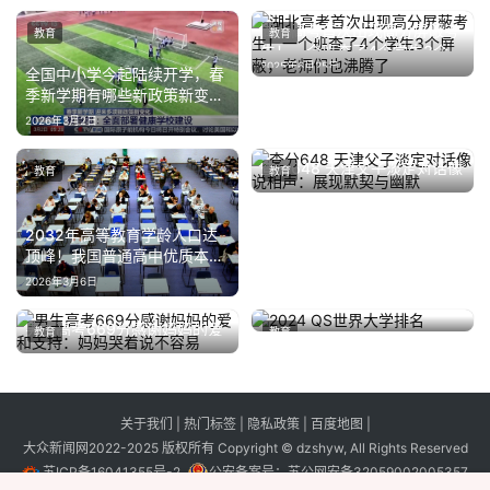
湖北高考首次出现高分屏蔽考
教育
教育
生！一个班查了4个学生3个屏
2025年6月25日
蔽，老师们也沸腾了
全国中小学今起陆续开学，春
季新学期有哪些新政策新变
化？
2026年3月2日
查分648 天津父子淡定对话像
教育
教育
说相声：展现默契与幽默
2025年6月25日
2032年高等教育学龄人口达
顶峰！我国普通高中优质本科
今年持续扩招
2026年3月6日
男生高考669分感谢妈妈的爱
2024 QS世界大学排名
教育
教育
2023年6月28日
和支持：妈妈哭着说不容易
2025年6月25日
关于我们
|
热门标签
|
隐私政策
|
百度地图
|
大众新闻网2022-2025 版权所有 Copyright © dzshyw, All Rights Reserved
苏ICP备16041355号-2
公安备案号：
苏公网安备32059002005357