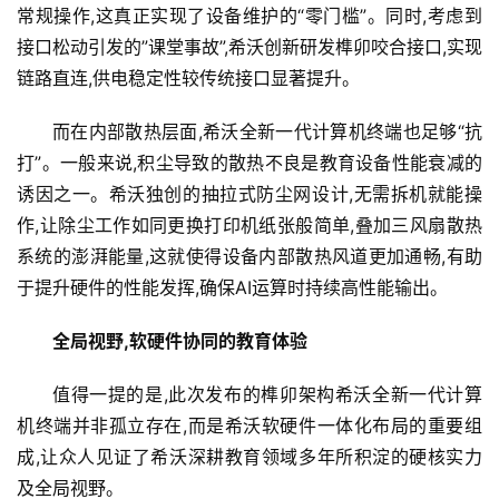
常规操作,这真正实现了设备维护的“零门槛”。同时,考虑到
业
接口松动引发的”课堂事故”,希沃创新研发榫卯咬合接口,实现
链路直连,供电稳定性较传统接口显著提升。
消
费
而在内部散热层面,希沃全新一代计算机终端也足够“抗
生
打”。一般来说,积尘导致的散热不良是教育设备性能衰减的
活
诱因之一。希沃独创的抽拉式防尘网设计,无需拆机就能操
作,让除尘工作如同更换打印机纸张般简单,叠加三风扇散热
科
技
系统的澎湃能量,这就使得设备内部散热风道更加通畅,有助
于提升硬件的性能发挥,确保AI运算时持续高性能输出。
登录
注册
财
全局视野,软硬件协同的教育
体验
经
值得一提的是,此次发布的榫卯架构希沃全新一代计算
教
机终端并非孤立存在,而是希沃软硬件一体化布局的重要组
育
成,让众人见证了希沃深耕教育领域多年所积淀的硬核实力
及全局视野。
专