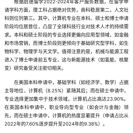
根据启德留学2022-2024年客户服务数据，在留学申
请学科方面，理工科占据绝对优势，商科稳居第二，人文社
专
科则位列第三。其中，计算机专业在本科、硕士和博士申请
题
阶段均位居首位，凸显了全球科技行业对技术人才的持续需
求。本科和硕士阶段的专业选择更偏向应用型领域，如金融
汽
和市场营销，而博士阶段则更倾向于基础研究型学科，如生
车
物科学、物理学与天文学。值得注意的是，机械与能源工程
·
新
进入了博士申请前五专业，这与新能源技术（如氢能、核聚
能
变）研究备受关注密切相关。
源
在美国本科申请中，基础学科（如经济学、数学）占据
主导地位，计算机（8.25%）紧随其后；而在硕士申请中，
专业选择更加集中于技术领域，计算机占比高达23.90%。
在英国本科申请中，职业导向型专业（如会计与金融）领
先，而在硕士申请中，计算机的热度显著提升（申请占比从
2022年的7.60%逐步提升至2024年的9.38%）。