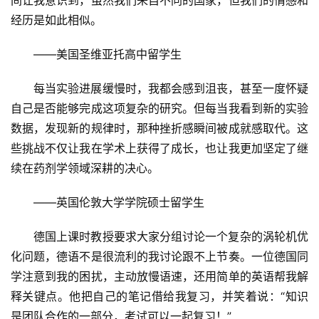
经历是如此相似。
——美国圣维亚托高中留学生
每当实验进展缓慢时，我都会感到沮丧，甚至一度怀疑
自己是否能够完成这项复杂的研究。但每当我看到新的实验
数据，发现新的规律时，那种挫折感瞬间被成就感取代。这
些挑战不仅让我在学术上获得了成长，也让我更加坚定了继
续在药剂学领域深耕的决心。
——英国伦敦大学学院硕士留学生
德国上课时教授要求大家分组讨论一个复杂的涡轮机优
化问题，德语不是很流利的我讨论跟不上节奏。一位德国同
学注意到我的困扰，主动放慢语速，还用简单的英语帮我解
释关键点。他把自己的笔记借给我复
习
，并笑着说：“知识
是团队合作的一部分，考试可以一起复
习
！”