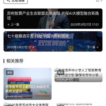
生成海报
0
异构智算产业生态联盟走进庆阳 共探AI大模型融合新路
径
上一篇
2025年3月27日 17:01
七十载糖酒芬芳 共绘中国消费新图景
2025年3月27日 17:47
下一篇
相关推荐
南京发布中小学人工智能教育
教育
教育
三年行动计划 确保全市中小学
2025年5月1日
100%开设AI课程
老年教育站上新风口 AI成老年
教育关键词
2026年3月26日