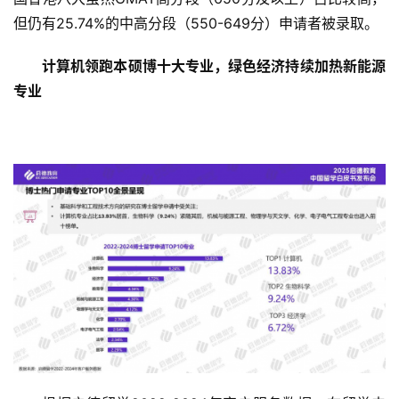
但仍有25.74%的中高分段（550-649分）申请者被录取。
商
计算机领跑本硕博十大专业，绿色经济持续加热新能源
业
专业
消
费
生
活
科
技
登录
注册
财
经
教
育