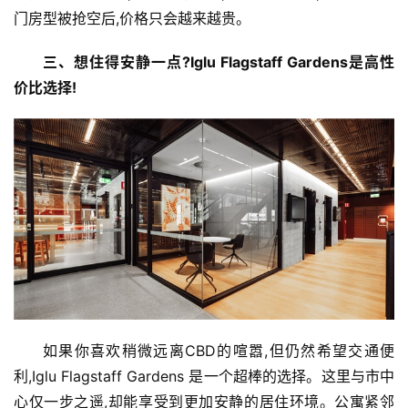
门房型被抢空后,价格只会越来越贵。
三、
想住得安静一点?
Iglu 
Flagstaff Gardens是高性
价比选择!
首
页
资
讯
如果你喜欢稍微远离CBD的喧嚣,但仍然希望交通便
商
业
利,Iglu Flagstaff Gardens 是一个超棒的选择。这里与市中
心仅一步之遥,却能享受到更加安静的居住环境。公寓紧邻