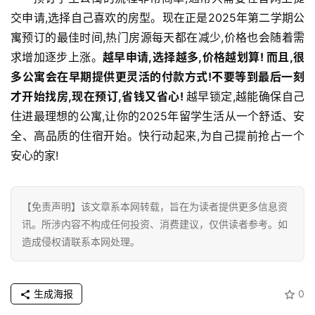
交申请,选择自己喜欢的房型。现在正是2025年第二学期公
寓预订的最佳时间,热门房源每天都在减少,价格也会随着需
求增加逐步上涨。
越早申请,选择越多,价格越划算! 而且,很
多公寓会在早期提供更灵活的付款方式
!
不要等到最后一刻
才开始找房,现在预订,省钱又省心! 
越早锁定,越能确保自己
住进最理想的公寓,让你的2025年留学生活从一个舒适、安
全、高品质的住宿开始。快行动起来,为自己提前抢占一个
安心的家!
【免责声明】该文章系本网转载，旨在为读者提供更多信息资
讯。所涉内容不构成任何投资、消费建议，仅供读者参考。如
造成侵权请联系本网处理。
生成海报
0