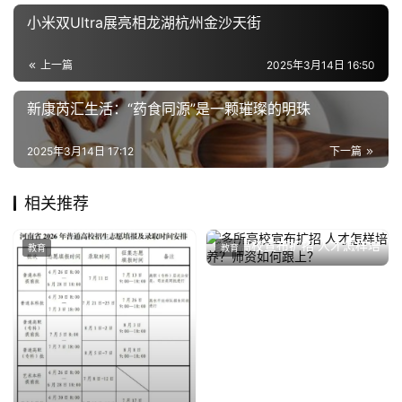
小米双Ultra展亮相龙湖杭州金沙天街
上一篇
2025年3月14日 16:50
新康芮汇生活：“药食同源”是一颗璀璨的明珠
2025年3月14日 17:12
下一篇
相关推荐
多所高校宣布扩招 人才怎样培
教育
教育
养？师资如何跟上？
2025年3月11日