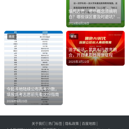
填报志愿，哪些概念须搞明
白？哪些误区要及时避坑？一
文读懂
2024年6月26日
教育
教育
游学画话：聚焦AI与教育融
合，开启素质教育新征程
2025年3月22日
今起多地陆续公布高考分数，
填报高考志愿前先看这份指南
2026年6月23日
关于我们
|
热门标签
|
隐私政策
|
百度地图
|