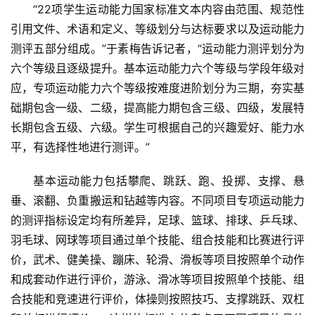
“22项学生运动能力国家标准文本内容由范围、规范性
引用文件、术语和定义、等级划分与达标要求以及运动能力
测评五部分组成。”于素梅告诉记者，“运动能力测评划分为
六个等级且逐级提升。基本运动能力六个等级与学段年级对
应，专项运动能力六个等级按难度进阶划分为三期，夯实基
础期包含一级、二级，提高能力期包含三级、四级，发展特
长期包含五级、六级。学生可根据自己的兴趣爱好、能力水
平，有选择性地进行测评。”
基本运动能力包括攀爬、跳跃、跑、投掷、支撑、悬
垂、滚翻、负重搬运和钻越等内容。不同项目专项运动能力
的测评指标设定均有所差异，足球、篮球、排球、乒乓球、
羽毛球、网球等项目通过单个技能、组合技能和比赛进行评
价，武术、健美操、蹦床、轮滑、滑板等项目按照单个动作
和成套动作进行评价，游泳、滑冰等项目按照单个技能、组
合技能和竞速进行评价，体操则按照技巧、支撑跳跃、双杠