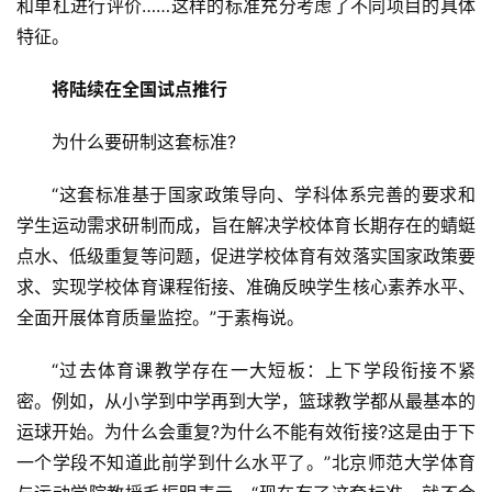
和单杠进行评价……这样的标准充分考虑了不同项目的具体
特征。
将陆续在全国试点推行
首
页
为什么要研制这套标准?
资
“这套标准基于国家政策导向、学科体系完善的要求和
讯
学生运动需求研制而成，旨在解决学校体育长期存在的蜻蜓
点水、低级重复等问题，促进学校体育有效落实国家政策要
商
求、实现学校体育课程衔接、准确反映学生核心素养水平、
业
全面开展体育质量监控。”于素梅说。
消
“过去体育课教学存在一大短板：上下学段衔接不紧
费
密。例如，从小学到中学再到大学，篮球教学都从最基本的
生
运球开始。为什么会重复?为什么不能有效衔接?这是由于下
活
一个学段不知道此前学到什么水平了。”北京师范大学体育