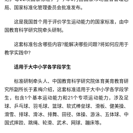
局、国家标准化管理委员会批准发布。
这是我国首个用于评价学生运动能力的国家标准，由中
国教育科学研究院牵头研制。
这套标准包含哪些内容?能解决哪些问题?将如何应用于
教学实践中?
适用于大中小学各学段学生
标准研制牵头人、中国教育科学研究院体育美育教育研
究所副所长于素梅介绍，这套标准适用于大中小学各学段学
生，包含1个基本运动能力和21个专项运动能力，涉及足
球、乒乓球、羽毛球、篮球、软式棒垒球、滑板、健美操、
滑雪、排球、滑冰、排舞、田径、体操、游泳、五体球、中
国式摔跤、跳绳、轮滑、武术、网球、蹦床等。