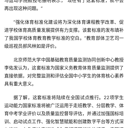
科
与运动学院教授毛振明表示，“现在有了这套标准，就不会
技
再出现这种问题。”
登录
注册
“强化体育标准化建设将为深化体育课程教学改革、促
财
经
进学校体育高质量发展提供有力支撑。该套标准的发布填补
了我国学校体育教育教学标准的空白。”教育部体卫艺司一
教
级巡视员郝风林如是评价。
育
北京师范大学中国基础教育质量监测协同创新中心教授
李佑发认为，这套标准为国家义务教育体育质量监测提供了
专
题
直接依据，对完整监测和评估全国中小学生的体育核心素养
具有重大意义。
汽
车
据了解，这套标准将陆续在全国试点推行。22项学生
·
运动能力国家标准将被广泛运用于走班教学、分层教学、体
新
育中考学业评价以及质量监控督导评估，并通过加强国标培
能
训、启动试点工作、强化智慧赋能和创建数字平台等方式深
源