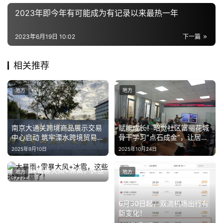
2023年即今年有可能成为有记录以来最热一年
2023年6月19日 10:02
下一篇
相关推荐
地方
地方
赋能成长！昭觉社区富丽花城
南京大通关跨境商品展示交易
骨干学习“点石成金”，让居民
中心启动 筑牢溧水跨境贸易高
需求变身暖心服务
质量发展新支柱
2025年10月24日
2025年9月10日
大暴雨+雷暴大风+冰雹，这些
地方
地方
地方注意了！
2023年8月30日
6月30日起，双流机场出行有
新变化！