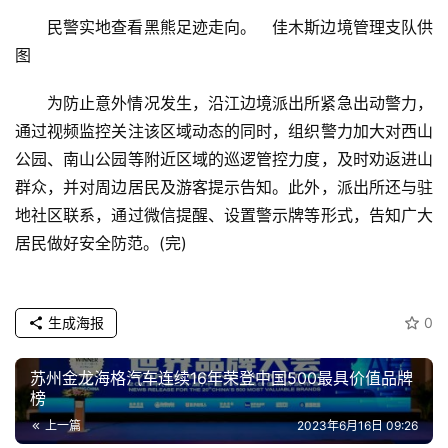
民警实地查看黑熊足迹走向。 佳木斯边境管理支队供
教
图
育
为防止意外情况发生，沿江边境派出所紧急出动警力，
专
通过视频监控关注该区域动态的同时，组织警力加大对西山
题
公园、南山公园等附近区域的巡逻管控力度，及时劝返进山
群众，并对周边居民及游客提示告知。此外，派出所还与驻
汽
地社区联系，通过微信提醒、设置警示牌等形式，告知广大
车
居民做好安全防范。(完)
·
新
能
生成海报
0
源
苏州金龙海格汽车连续16年荣登中国500最具价值品牌
榜
上一篇
2023年6月16日 09:26