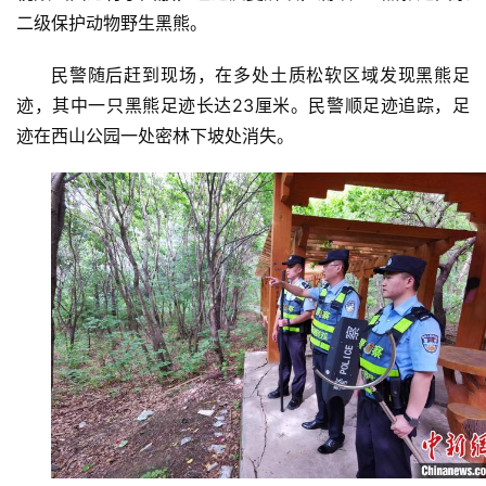
二级保护动物野生黑熊。
资
民警随后赶到现场，在多处土质松软区域发现黑熊足
讯
迹，其中一只黑熊足迹长达23厘米。民警顺足迹追踪，足
迹在西山公园一处密林下坡处消失。
商
业
消
费
生
活
科
技
登录
注册
财
经