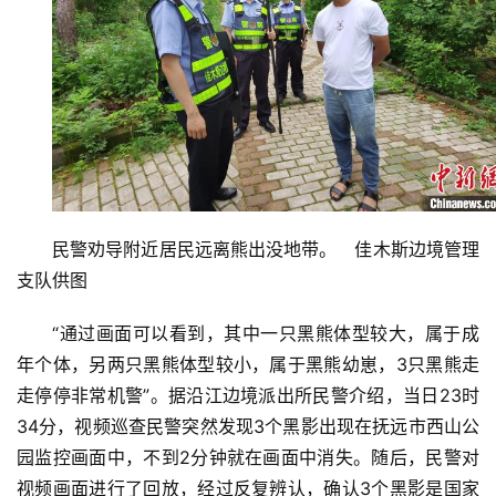
民警劝导附近居民远离熊出没地带。 佳木斯边境管理
支队供图
“通过画面可以看到，其中一只黑熊体型较大，属于成
年个体，另两只黑熊体型较小，属于黑熊幼崽，3只黑熊走
走停停非常机警”。据沿江边境派出所民警介绍，当日23时
34分，视频巡查民警突然发现3个黑影出现在抚远市西山公
园监控画面中，不到2分钟就在画面中消失。随后，民警对
首
视频画面进行了回放，经过反复辨认，确认3个黑影是国家
页