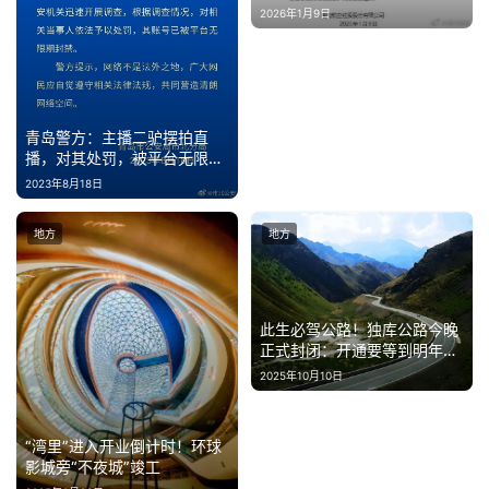
2026年1月9日
青岛警方：主播二驴摆拍直
播，对其处罚，被平台无限期
封禁
2023年8月18日
地方
地方
此生必驾公路！独库公路今晚
正式封闭：开通要等到明年6
月
2025年10月10日
“湾里”进入开业倒计时！环球
影城旁“不夜城”竣工