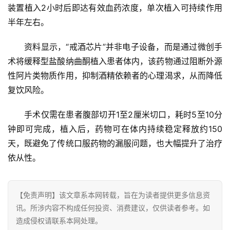
装置植入2小时后即达有效血药浓度，单次植入可持续作用
页
半年左右。
资
资料显示，“戒酒芯片”并非电子设备，而是通过微创手
讯
术将缓释型盐酸纳曲酮植入患者体内，该药物通过阻断外源
性阿片类物质作用，抑制酒精依赖者的心理渴求，从而降低
商
业
复饮风险。
手术仅需在患者腹部切开1至2厘米切口，耗时5至10分
消
钟即可完成，植入后，药物可在体内持续稳定释放约150
费
生
天，既避免了传统口服药物的漏服问题，也大幅提升了治疗
活
依从性。
科
技
【免责声明】该文章系本网转载，旨在为读者提供更多信息资
讯。所涉内容不构成任何投资、消费建议，仅供读者参考。如
登录
注册
造成侵权请联系本网处理。
财