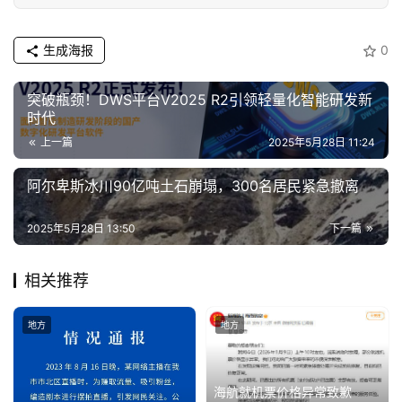
经
生成海报
0
教
育
突破瓶颈！DWS平台V2025 R2引领轻量化智能研发新
时代
专
上一篇
2025年5月28日 11:24
题
阿尔卑斯冰川90亿吨土石崩塌，300名居民紧急撤离
汽
车
2025年5月28日 13:50
下一篇
·
新
相关推荐
能
源
地方
地方
海航就机票价格异常致歉