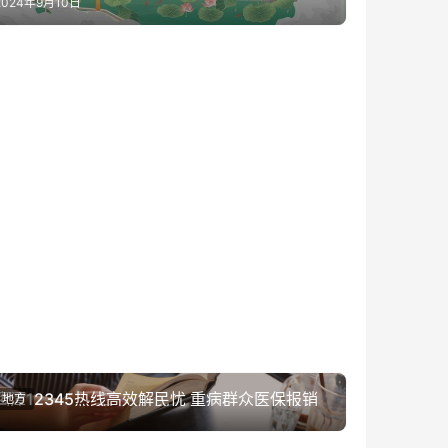
2024年9月10日
鹰潭12345热线高效解民忧 重病群众医保报销
地方
难题获圆满解决
2026年3月11日