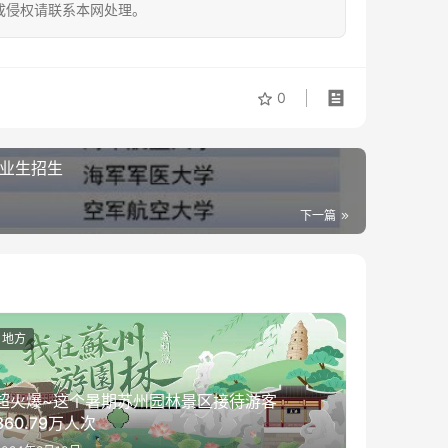
成侵权请联系本网处理。
0
毕业生招生
下一篇
地方
超火爆~这个暑期苏州园林景区接待游客
360.79万人次