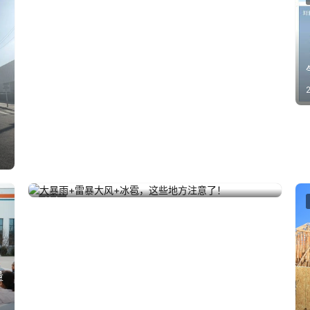
大暴雨+雷暴大风+冰雹，这些地方注意了！
2023年8月30日
地方
量