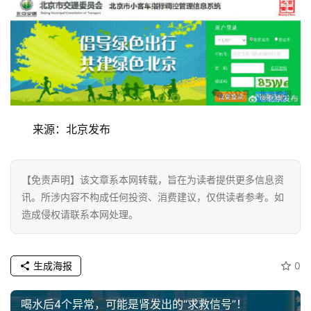
首
页
资
讯
来源：北京发布
商
业
【免责声明】该文章系本网转载，旨在为读者提供更多信息资
讯。所涉内容不构成任何投资、消费建议，仅供读者参考。如
消
造成侵权请联系本网处理。
费
生
活
生成海报
0
科
喝水后4个异常，可能是肾发出的“求救信号”！
技