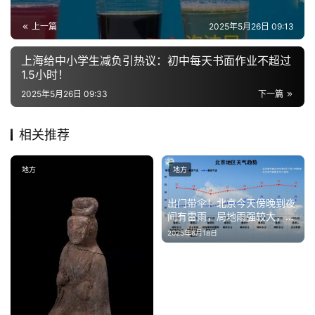
登录
注册
上一篇
2025年5月26日 09:13
财
经
上海给中小学生减负引热议：初中每天书面作业不超过
1.5小时！
教
2025年5月26日 09:33
下一篇
育
相关推荐
专
题
地方
地方
汽
出门带伞！北京今天傍晚到夜
间有雷雨，局地雨强较大，影
车
响晚高峰
2025年6月18日
·
新
能
源