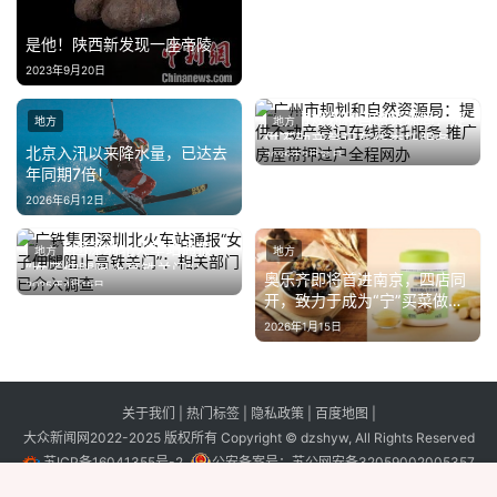
是他！陕西新发现一座帝陵
2023年9月20日
广州市规划和自然资源局：提
地方
地方
供不动产登记在线委托服务 推
北京入汛以来降水量，已达去
2025年3月31日
广房屋带押过户全程网办
年同期7倍！
2026年6月12日
广铁集团深圳北火车站通报
地方
地方
“女子伸腿阻止高铁关门”：相
奥乐齐即将首进南京，四店同
2025年4月19日
关部门已介入调查
开，致力于成为“宁”买菜做饭
首选
2026年1月15日
关于我们
|
热门标签
|
隐私政策
|
百度地图
|
大众新闻网2022-2025 版权所有 Copyright © dzshyw, All Rights Reserved
苏ICP备16041355号-2
公安备案号：
苏公网安备32059002005357
号