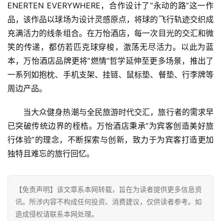
ENERTEN EVERYWHERE，合作设计了”永动的路”这一作
技
品，该作品以球场为设计灵感原点，将球的飞行轨迹交织成
登录
注册
充满活力的线条组合。在万怡酒店，每一次目光的交汇和微
财
笑的传递，都仿若匹克球穿梭，激荡无尽活力。以此为蓝
经
本，万怡酒店品牌更将”燃情”哲学延伸至更多场景，推出了
一系列如抱枕、手机支架、挂链、鼠标垫、餐垫、行李牌等
教
周边产品。
育
当大众健身热潮与全民旅游时代交汇，旅行者的需求早
专
已突破传统边界的桎梏。万怡酒店秉承”为宾客创造美好旅
题
行体验”的理念，不断探索与创新，致力于为宾客打造更加
独特且难忘的旅行回忆。
汽
车
·
【免责声明】该文章系本网转载，旨在为读者提供更多信息资
新
讯。所涉内容不构成任何投资、消费建议，仅供读者参考。如
能
造成侵权请联系本网处理。
源