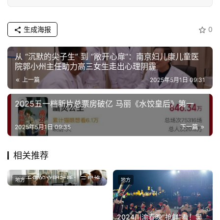
生成海报
0
从 “沉默的尖子生” 到 “敞开心扉”：南京妇儿康儿童医
院郭小州主任助力高三女生走出心理阴霾
上一篇
2025年5月1日 09:31
2025五一档新片总票房破亿 马丽《水饺皇后》第一
2025年5月1日 09:35
下一篇
相关推荐
跨越千年的文明对话：三星堆
地方
地方
2026年7月8日
文物将亮相西夏陵博物馆
2024川渝春晚“抢鲜”看！吴