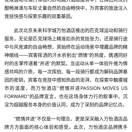
酣畅淋漓与车轮丈量自然的自由畅快中，为宾客的旅途注入
竞技快感与探索乐趣的双重基因。
首
此次北京未来科学城万怡酒店推出的匹克球运动和骑行
页
服务，无论是匹克球场上精准扣杀的竞技张力，还是骑行途
中与风竞速的自由畅想，其始终在运动场景中埋藏品牌的精
资
讯
神暗线——宾客挥洒的汗水折射出”燃情”的热度，偶遇同好
时的击掌传递着”并进”的默契。当运动从单一体验升维为情
商
感共鸣的介质，每一次挥拍、每一段骑行都成为解码品牌基
业
因的密钥，宾客在竞技中感知热血的澎湃，在探索中触摸城
市的温度，而万怡酒店”燃情并进PASSION MOVES US 
消
FORWARD”的品牌宣言，也在这场身体力行的叙事中，沉
费
淀为超越服务本身的价值认同，成为了深刻的品牌记忆点。
生
活
“燃情并进”不仅是一句理念，更是深深融入万怡酒店品
牌方方面面的核心体验和感受。此次，万怡酒店品牌携手
科