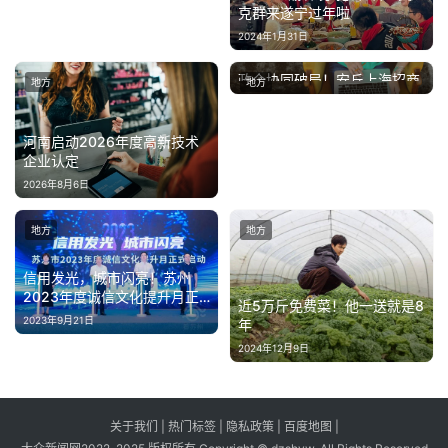
克群来遂宁过年啦
2024年1月31日
政企协同破局！安丘上海招商
地方
地方
2025年11月27日
会打造区域合作新范式
河南启动2026年度高新技术
企业认定
2026年8月6日
地方
地方
信用发光，城市闪亮！苏州
2023年度诚信文化提升月正
近5万斤免费菜！他一送就是8
式启动
2023年9月21日
年
2024年12月9日
关于我们
|
热门标签
|
隐私政策
|
百度地图
|