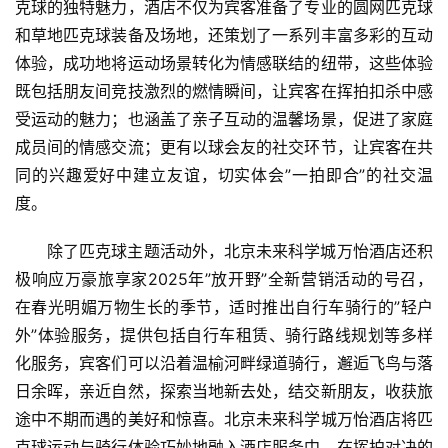
克球的独特魅力，酒店不仅为宾客准备了专业的圆网匹克球
和草地匹克球装备及场地，还策划了一系列丰富多彩的互动
体验，成功地将运动场景转化为情感联结的纽带，这些体验
既包括朋友间竞技激烈的燃情瞬间，让宾客在挥拍扣杀中感
受运动的魅力；也涵盖了亲子互动的温馨场景，促进了家庭
成员间的情感交流；更有以球会友的社交环节，让宾客在共
同的兴趣爱好中建立友谊，切实体会”一拍即合”的社交温
度。
除了匹克球主题活动外，北京未来科学城万怡酒店还积
极响应万豪旅享家2025年”放开野”全新营销活动的号召，
在春光明媚万物生长的季节，适时推出自行车骑行的”轻户
外”体验服务，提供包括自行车租赁、骑行路线规划等多样
化服务，宾客们可以沿着温榆河畔绿道骑行，邂逅飞鸟与落
日余晖，亲近自然，探索当地新去处，结交新朋友，收获旅
途中不期而遇的美好和惊喜。北京未来科学城万怡酒店将匹
克球运动与骑行体验巧妙地融入酒店服务中，在挥拍对决的