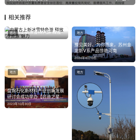
题
相关推荐
汽
车
内蒙古上新冰雪特色游 释放
地方
地方
·
“冷资源”魅力
2024年11月19日
新
豫见美好、为你而来，苏州金
能
龙新V系产品惊艳河南
源
2024年4月10日
地方
地方
盘锦石化新材料产业创新发展
研讨会成功举办【启迪之星承
办】
2023年10月30日