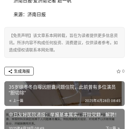
济南日报·爱济南记者 赵一帆
业
来源：济南日报
消
费
生
【免责声明】该文章系本网转载，旨在为读者提供更多信息资
活
讯。所涉内容不构成任何投资、消费建议，仅供读者参考。如
造成侵权请联系本网处理。
科
技
生成海报
0
登录
注册
财
经
35岁徐冬冬自曝因胆囊问题住院，此前曾有多位演员
“胆切除”
上一篇
2025年4月28日 08:45
教
育
中日友好医院通报：举报基本属实，开除党籍，解聘！
专
2025年4月28日 08:49
下一篇