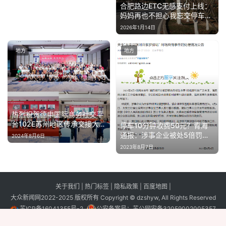
合肥路边ETC无感支付上线：
妈妈再也不担心我忘交停车费
了！
2026年1月14日
地方
地方
热烈祝贺德申国际商务社交平
台102E苏州地区传承交接大会
停车10分钟收费50元？青海
圆满举办
通报：涉事企业被处5倍罚款
2024年8月6日
停业60日
2023年8月7日
关于我们
|
热门标签
|
隐私政策
|
百度地图
|
大众新闻网2022-2025 版权所有 Copyright © dzshyw, All Rights Reserved
苏ICP备16041355号-2
公安备案号：
苏公网安备32059002005357
号