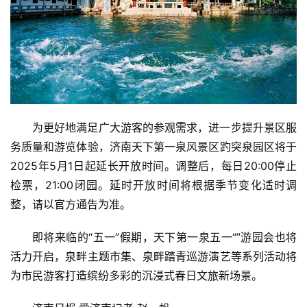
为更好地满足广大游客的参观需求，进一步提升景区服
务质量和游览体验，济南天下第一泉风景区趵突泉园区将于
2025年5月1日起延长开放时间。调整后，每日20:00停止
检票，21:00闭园。延时开放时间将根据季节变化适时调
首
整，请以官方通告为准。
页
即将来临的“五一”假期，天下第一泉五一“”游园会也将
资
活力开启，泉畔主题市集、泉畔踏青巡游演艺等系列活动将
讯
为市民游客打造缤纷多彩的沉浸式春日文旅新场景。
商