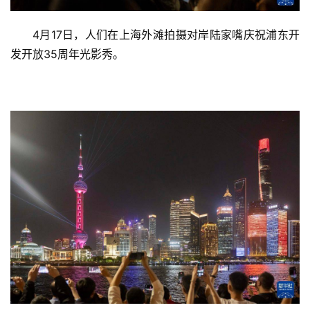
首
页
4月17日，人们在上海外滩拍摄对岸陆家嘴庆祝浦东开
发开放35周年光影秀。
资
讯
商
业
消
费
生
活
科
技
登录
注册