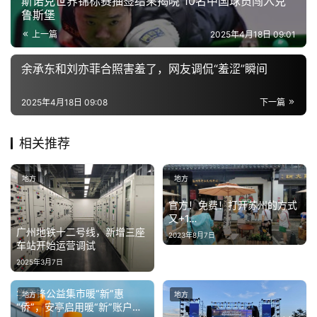
斯诺克世界锦标赛抽签结果揭晓 10名中国球员闯入克
鲁斯堡
上一篇
2025年4月18日 09:01
余承东和刘亦菲合照害羞了，网友调侃“羞涩”瞬间
2025年4月18日 09:08
下一篇
相关推荐
地方
地方
官方！免费！打开苏州的方式
又+1…
广州地铁十二号线，新增三座
2023年8月7日
车站开始运营调试
2025年3月7日
学雷锋公益集市暖“新”惠
地方
地方
“侨”，安亭启用暖“新”账户助