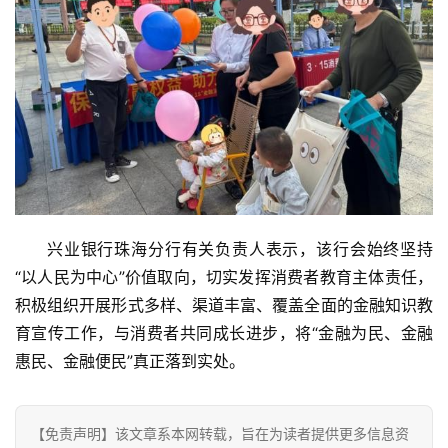
商
业
消
费
生
活
科
技
兴业银行珠海分行有关负责人表示，该行会始终坚持
登录
注册
“以人民为中心”价值取向，切实发挥消费者教育主体责任，
财
积极组织开展形式多样、渠道丰富、覆盖全面的金融知识教
经
育宣传工作，与消费者共同成长进步，将“金融为民、金融
惠民、金融便民”真正落到实处。
教
育
【免责声明】该文章系本网转载，旨在为读者提供更多信息资