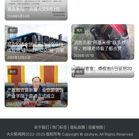
湖南衡阳一商铺火灾5死1伤
2026年5月24日
地方
地方
消防员和“阿基米德”联手救
超400辆金旅纯电动公交车陆
牛，物理老师看了都点赞
续投用 福州绿色公交“链”万家
2026年1月7日
2025年12月31日
四川官宣：婚假由5日延到20
地方
地方
日
2025年11月28日
产教融合谱新篇｜金伯爵装饰
产业学院于南通正式成立
2024年12月6日
关于我们
|
热门标签
|
隐私政策
|
百度地图
|
大众新闻网2022-2025 版权所有 Copyright © dzshyw, All Rights Reserved