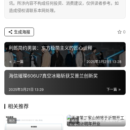
专
讯。所涉内容不构成任何投资、消费建议，仅供读者参考。如
题
造成侵权请联系本网处理。
汽
车
生成海报
0
·
新
利郎简约男装：东方极简主义的匠心诠释
能
源
上一篇
2025年3月21日 13:28
海信璀璨606U7真空冰箱斩获艾普兰创新奖
2025年3月21日 13:29
下一篇
相关推荐
天津第三家山姆将于近期开工
地方
地方
建设 预计明年开业
2025年4月14日