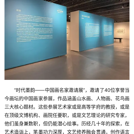
“时代墨韵——中国画名家邀请展”，邀请了40位享誉当
今画坛的中国画家参展，作品涵盖山水画、人物画、花鸟画
三大核心题材。这些参展艺术家或是高等学府的教授，或是
在顶级文博机构、画院任要职，或是文艺理论的研究专家，
他们虽身兼数职，但仍能潜心绘事。历经几十年的探索，在
艺术造诣上，笔墨功力深厚，文艺修养融会贯通，创作语言