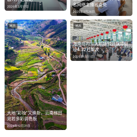
名网络主播被查处
2026年3月17日
2025年8月26日
地方
地方
海南岛内三大机场预计保障航
班4.72万架次
2025年1月11日
大地“彩妆”又焕新，云南梯田
宛若多彩调色板
2024年12月31日