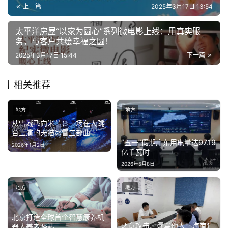
上一篇
2025年3月17日 13:54
太平洋房屋“以家为圆心”系列微电影上线：用真实服
务，与客户共绘幸福之圆！
2025年3月17日 15:44
下一篇
相关推荐
地方
地方
从雪域飞向米兰：一场在大跳
台上演的天猫冰雪三部曲
“五一”假期广东用电量达97.19
2026年1月2日
亿千瓦时
2026年5月8日
地方
地方
北京打造全球首个智慧康养机
恶意攻击、辱骂他人！海南1
器人养老驿站