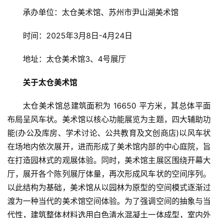
承办单位：太仓美术馆、苏州市尹山湖美术馆
专
题
时间：2025年3月8日-4月24日
地址：太仓美术馆3、4号展厅
汽
车
关于太仓美术馆
·
新
太仓美术馆总建筑面积为 16650 平方米，其总体平面
能
源
布局呈风车状。美术馆以核心功能展览为主题，四大辅助功
能(办公及库房、学术讨论、公共教育及文创商店)以风车状
在场地内依次展开，进而形成了美术馆内部的中心庭院，旨
在打造园林式的观展体验。同时，美术馆主展区围绕开幕大
厅，展开各个陈列展厅体量，再次形成风车状的空间序列。
以此结构为基础，美术馆从以园林为原型的空间模式逐渐过
渡为一种当代的美术馆空间体验。为了强调空间的抽象与当
代性，建筑整体材料选用白色清水混凝土一体成型，室内外