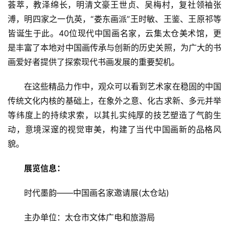
荟萃，教泽绵长，明清文豪王世贞、吴梅村，复社领袖张
溥，明四家之一仇英，“娄东画派”王时敏、王鉴、王原祁等
商
皆诞生于此。40位现代中国画名家，云集太仓美术馆，更
业
是丰富了本地对中国画传承与创新的历史关照，为广大的书
画爱好者提供了探索现代书画发展的重要契机。
消
费
在这些精品力作中，观众可以看到艺术家在稳固的中国
生
传统文化内核的基础上，在象外之意、化古求新、多元并举
活
等纬度上的持续求索，以其扎实纯厚的技艺塑造了气韵生
动，意境深邃的视觉审美，构建了当代中国画新的品格风
科
技
貌。
登录
注册
展览信息：
财
经
时代墨韵——中国画名家邀请展(太仓站)
教
主办单位：太仓市文体广电和旅游局
育