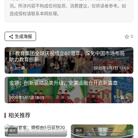
讯
讯。所涉内容不构成任何投资、消费建议，仅供读者参考。如
造成侵权请联系本网处理。
商
业
生成海报
0
消
EF教育集团全球庆祝成立60周年，深化中国市场布局
费
助力教育创新
生
上一篇
2025年3月7日 12:05
活
金锣：创新驱动品类升级，全渠道融合开启新篇章
科
技
2025年3月7日 15:01
下一篇
登录
注册
财
相关推荐
经
四川官宣：婚假由5日延到20
地方
地方
教
日
2025年11月28日