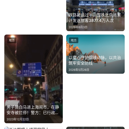
育
铁路暑运过半，国铁北京局累
专
计发送旅客3877.4万人次
题
2026年8月3日
地方
地方
汽
车
·
以童心守护钢铁动脉，以共治
新
筑牢安全防线
能
2026年5月26日
源
男子骑白马进上海闹市，在静
安寺被拦停！警方：已行政处
罚
2023年12月22日