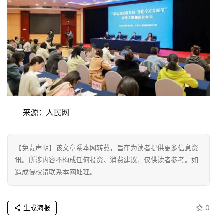
页
资
讯
商
业
消
来源：人民网
费
生
活
【免责声明】该文章系本网转载，旨在为读者提供更多信息资
讯。所涉内容不构成任何投资、消费建议，仅供读者参考。如
科
造成侵权请联系本网处理。
技
登录
注册
生成海报
0
财