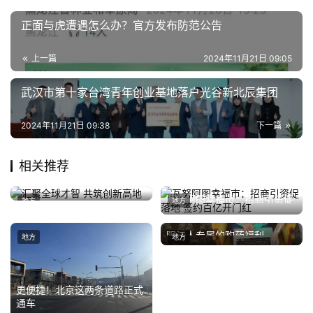
经
正面与虎遭遇怎么办？官方发布防范公告
教
上一篇
2024年11月21日 09:05
育
武汉市第十家台湾青年创业基地落户光谷新北辰集团
专
题
2024年11月21日 09:38
下一篇
汽
相关推荐
车
·
汇聚全球才智 共筑创新高地
瓦努阿图幸福市：招商引资促
地方
地方
新
2024年12月30日
落地 签约百亿开门红
2024年10月24日
能
阳江人专属的购药福利，
源
地方
地方
2025年12月5日
2026惠民保这权益太好用
了！
更便捷！北京这两条道路正式
通车