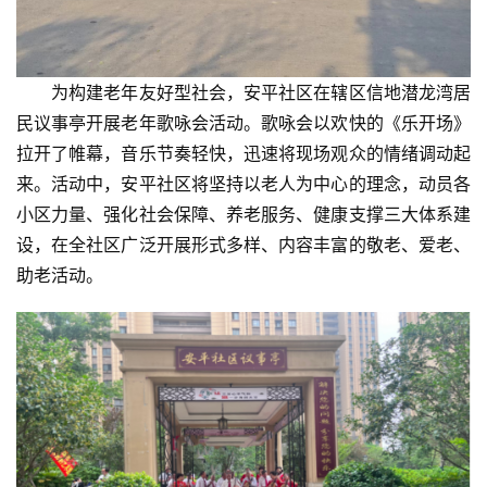
消
费
生
为构建老年友好型社会，安平社区在辖区信地潜龙湾居
活
民议事亭开展老年歌咏会活动。歌咏会以欢快的《乐开场》
拉开了帷幕，音乐节奏轻快，迅速将现场观众的情绪调动起
科
来。活动中，安平社区将坚持以老人为中心的理念，动员各
技
小区力量、强化社会保障、养老服务、健康支撑三大体系建
登录
注册
设，在全社区广泛开展形式多样、内容丰富的敬老、爱老、
财
助老活动。
经
教
育
专
题