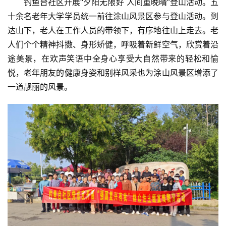
钓鱼台社区开展“夕阳无限好 人间重晚晴”登山活动。五
十余名老年大学学员统一前往涂山风景区参与登山活动。到
达山下，老人在工作人员的带领下，有序地往山上走去。老
人们个个精神抖擞、身形矫健，呼吸着新鲜空气，欣赏着沿
途美景，在欢声笑语中全身心享受大自然带来的轻松和愉
悦，老年朋友的健康身姿和别样风采也为涂山风景区增添了
一道靓丽的风景。
首
页
资
讯
商
业