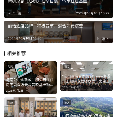
新编京剧《心愿》在京首演：传承红色基因
上一篇
2024年10月16日 10:29
丽怡酒店品牌：积极变革，迎合消费演变
2024年10月16日 10:30
下一篇
相关推荐
地方
地方
“我们是有真本领的” ——湘潭
海南公积金新政：购买自住住
市工贸中专教师罗哲与舍弗勒
房夫妻双方最高贷款基准额度
的故事
2024年6月14日
提至120万元
2026年7月2日
地方
地方
山西今年将造林260万亩 力争