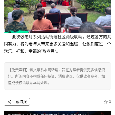
汽
车
·
新
能
源
此次敬老月系列活动街道社区两级联动，通过各方的共
同努力，将为老年人带来更多关爱和温暖，让他们度过一个
欢乐、祥和、幸福的“敬老月”。
【免责声明】该文章系本网转载，旨在为读者提供更多信息资
讯。所涉内容不构成任何投资、消费建议，仅供读者参考。如
造成侵权请联系本网处理。
生成海报
0