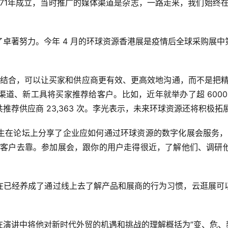
971年成立，当时推广的媒体渠道是杂志，一路走来，我们始终
卓著努力。今年 4 月的环球资源香港展是疫情后全球采购展
的结合，可以让买家和供应商更有效、更高效地沟通，而不是把
道、新工具将买家推荐给客户。比如，近年就举办了超 600
推荐供应商 23,363 次。李光表示，未来环球资源还将积极
生在论坛上分享了企业应如何通过环球资源的数字化展会服务，
端客户去靠。参加展会，跟你的用户走得很近，了解他们、调研
在已经养成了通过线上去了解产品和展商的行为习惯，云逛展可
演讲中将他对新时代外贸的机遇和挑战的理解概括为”变、危、