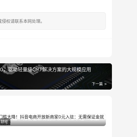
成侵权请联系本网处理。
730，驱动轻量级GPT解决方案的大规模应用
下一篇
门槛大降！抖音电商开放新商家0元入驻：无需
财经
2025年6月12日
保证金就能试运营