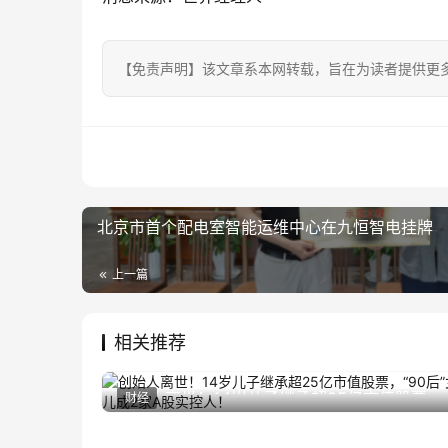
【免责声明】该文章系本网转载，旨在为读者提供更
北京市首个配电室智能运维中心在九恒智电挂牌
上一篇
相关推荐
创始人离世！14岁儿子继承超25亿市值股票，
财经
2024年6月21日
“90后”女儿成2家A股实控人！