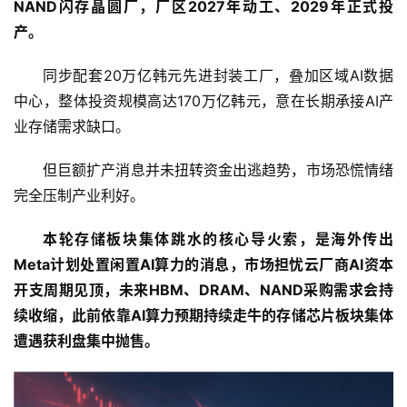
NAND闪存晶圆厂，厂区2027年动工、2029年正式投
产。
同步配套20万亿韩元先进封装工厂，叠加区域AI数据
中心，整体投资规模高达170万亿韩元，意在长期承接AI产
业存储需求缺口。
但巨额扩产消息并未扭转资金出逃趋势，市场恐慌情绪
完全压制产业利好。
本轮存储板块集体跳水的核心导火索，是海外传出
Meta计划处置闲置AI算力的消息，市场担忧云厂商AI资本
开支周期见顶，未来HBM、DRAM、NAND采购需求会持
首
续收缩，此前依靠AI算力预期持续走牛的存储芯片板块集体
页
遭遇获利盘集中抛售。
资
讯