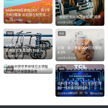
lululemon任命新CEO：将于9
月8日履新 此前曾在耐克任职
“海南短剧出海产业基地”揭牌
超25年
2026年4月23日
2025年12月22日
财经
财经
长安汽车：预计明年一季度将
云南：前三季度GDP同比增长
发布首款车载组件机器人
4.3%
2025年12月1日
2025年10月23日
如新中国世界地球日五城联
财经
财经
动，共绘环保健康画卷
2025年4月21日
以AI技术为锚，TCL空调引领
新一代新风空调创新
2025年8月20日