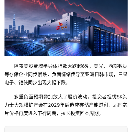
商
业
消
费
生
活
隔夜美股费城半导体指数大跌超6%，美光、西部数据
科
等存储企业同步暴跌，负面情绪传导至亚洲日韩市场，三星
技
电子、铠侠同步出现大幅下跌。
登录
注册
财
多重负面预期叠加放大了股价波动，投资者担忧SK海
经
力士大规模扩产会在2029年后造成存储产能过剩，届时芯
片价格再度进入下行周期，拉长投资回本周期。
教
育