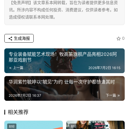
【免责声明】该文章系本网转载，旨在为读者提供更多信息资
专
讯。所涉内容不构成任何投资、消费建议，仅供读者参考。如
题
造成侵权请联系本网处理。
汽
生成海报
0
车
·
新
专业装备赋能艺术现场！牧高笛旗舰产品亮相2026阿
能
那亚戏剧节
源
上一篇
2026年7月2日 16:15
华润紫竹毓婷以”毓见”为约 让每一次守护都恰逢其时
2026年7月2日 16:37
下一篇
相关推荐
财经
财经