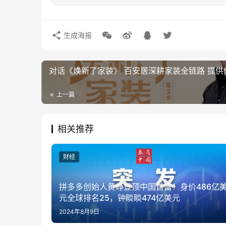
生成海报
对话《焕新了家装》 百安居深耕家装全链路 提供
上一篇
相关推荐
财经
拼多多创始人黄峥登顶中国首富！身价486亿
元全球排名25，钟睒睒474亿美元
2024年8月9日