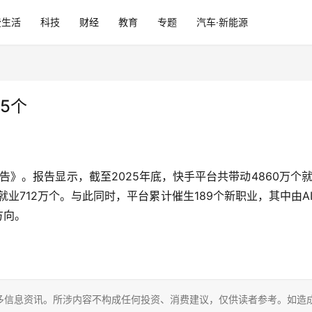
费生活
科技
财经
教育
专题
汽车·新能源
5个
告》。报告显示，截至2025年底，快手平台共带动4860万个
就业712万个。与此同时，平台累计催生189个新职业，其中由AI
方向。
多信息资讯。所涉内容不构成任何投资、消费建议，仅供读者参考。如造