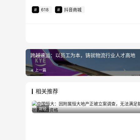
618
抖音商城
跨越速运：以员工为本，铸就物流行业人才高地
上一篇
相关推荐
中国恒大：因附属恒大地产正被立案调查，无
财经
2023年9月25日
满足新票据的发行资格