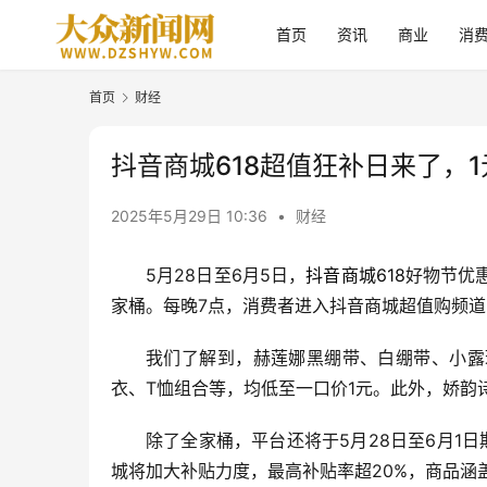
首页
资讯
商业
消
首页
财经
抖音商城618超值狂补日来了，
2025年5月29日 10:36
•
财经
5月28日至6月5日，
抖音商城
618
好物节优
家桶。每晚7点，消费者进入抖音商城超值购频
我们了解到，赫莲娜黑绷带、白绷带、小露
衣、T恤组合等，均低至一口价1元。此外，娇韵
除了全家桶，平台还将于5月28日至6月1
城将加大补贴力度，最高补贴率超20%，商品涵