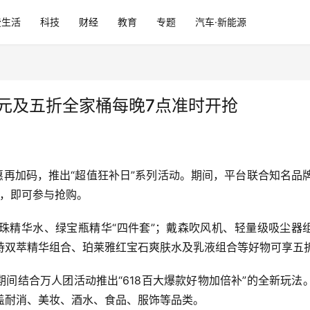
费生活
科技
财经
教育
专题
汽车·新能源
1元及五折全家桶每晚7点准时开抢
惠再加码，推出“超值狂补日”系列活动。期间，平台联合知名品牌
道，即可参与抢购。
珠精华水、绿宝瓶精华“四件套”；戴森吹风机、轻量级吸尘器组
诗双萃精华组合、珀莱雅红宝石爽肤水及乳液组合等好物可享五
日期间结合万人团活动推出“618百大爆款好物加倍补”的全新玩
盖耐消、美妆、酒水、食品、服饰等品类。