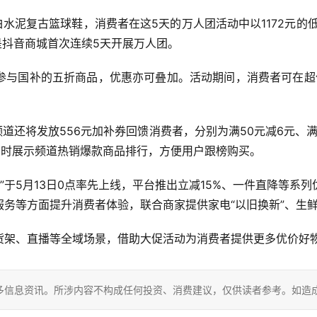
AN 4 白水泥复古篮球鞋，消费者在这5天的万人团活动中以1172
是抖音商城首次连续5天开展万人团。
参与国补的五折商品，优惠亦可叠加。活动期间，消费者可在超值
频道还将发放556元加补券回馈消费者，分别为满50元减6元、满3
实时展示频道热销爆款商品排行，方便用户跟榜购买。
物节”于5月13日0点率先上线，平台推出立减15%、一件直降等
务等方面提升消费者体验，联合商家提供家电“以旧换新”、生鲜
货架、直播等全域场景，借助大促活动为消费者提供更多优价好
多信息资讯。所涉内容不构成任何投资、消费建议，仅供读者参考。如造