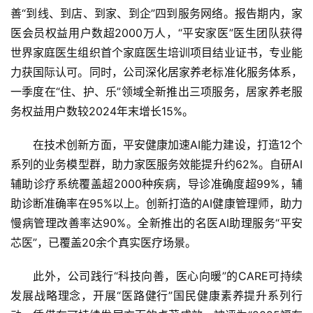
善“到线、到店、到家、到企”四到服务网络。报告期内，家
医会员权益用户数超2000万人，“平安家医”医生团队获得
世界家庭医生组织首个家庭医生培训项目结业证书，专业能
力获国际认可。同时，公司深化居家养老标准化服务体系，
首
一季度在“住、护、乐”领域全新推出三项服务，居家养老服
页
务权益用户数较2024年末增长15%。
资
在技术创新方面，平安健康加速AI能力建设，打造12个
讯
系列的业务模型群，助力家医服务效能提升约62%。自研AI
辅助诊疗系统覆盖超2000种疾病，导诊准确度超99%，辅
商
助诊断准确率在95%以上。创新打造的AI健康管理师，助力
业
慢病管理改善率达90%。全新推出的名医AI助理服务“平安
芯医”，已覆盖20余个真实医疗场景。
消
费
此外，公司践行“科技向善，医心向暖”的CARE可持续
生
活
发展战略理念，开展“医路健行”国民健康素养提升系列行