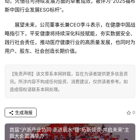
动，凭借在可持续发展方面的卓著成效，被评为“2025福布
科
斯中国行业发展ESG标杆”。
技
展望未来，公司董事长兼CEO李斗表示，在健康中国战
登录
注册
财
略指引下，平安健康将持续深化科技赋能，夯实数据安全、
经
践行社会责任，推动医疗健康行业的高质量发展，也同时为
用户、股东、社会创造长期价值。
教
育
【免责声明】该文章系本网转载，旨在为读者提供更多信息资
讯。所涉内容不构成任何投资、消费建议，仅供读者参考。如
专
造成侵权请联系本网处理。
题
汽
生成海报
0
车
·
新
首届“沪浙产业协同·走进丽水”暨“拓新领变·共启未来”主
题大会圆满举办
能