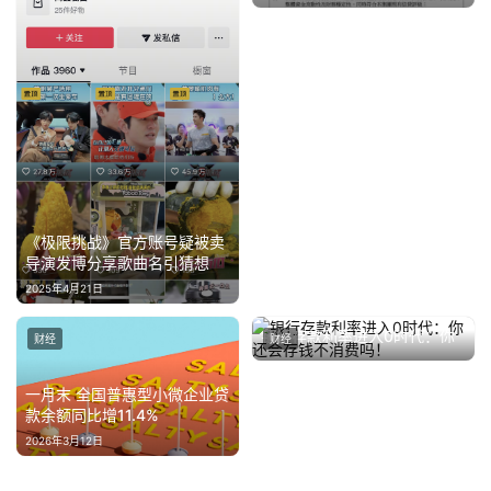
《极限挑战》官方账号疑被卖
导演发博分享歌曲名引猜想
2025年4月21日
银行存款利率进入0时代：你
财经
财经
还会存钱不消费吗！
2025年8月5日
一月末 全国普惠型小微企业贷
款余额同比增11.4%
2026年3月12日