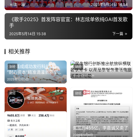
源
上一篇
2025年5月14日 14:54
《歌手2025》首发阵容官宣：林志炫单依纯GAI首发歌
手
2025年5月14日 15:38
下一篇
相关推荐
民生银行创新推出航旅纵横联
盛景嘉成成功发行科创债，
财经
财经
名信用卡 以高品质服务激活商
“耐心资本”精准滴灌新质生产
2025年5月21日
旅消费新动能
力
2025年12月3日
财经
财经
套现约455亿，李嘉诚又卖了
2026年5月6日