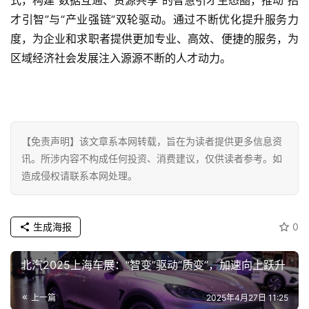
题
才引智”与“产业强链”双轮驱动。通过不断优化提升服务力
度，为企业和求职者提供更加专业、高效、便捷的服务，为
汽
区域经济社会发展注入源源不断的人才动力。
车
·
新
能
源
【免责声明】该文章系本网转载，旨在为读者提供更多信息资
讯。所涉内容不构成任何投资、消费建议，仅供读者参考。如
造成侵权请联系本网处理。
生成海报
0
北汽2025上海车展：“智变”驱动“质变”，加速向上跃升
上一篇
2025年4月27日 11:25