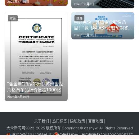
义增长3.6%
2026年4月16日
2026年6月8日
财经
财经
利好惠企，外贸企业韧性凸
显！“数”读4月外贸超预期答
卷
2025年5月30日
“含金量”持续攀升！苏州金龙
海格汽车品牌价值超1000亿
2025年6月19日
关于我们
|
热门标签
|
隐私政策
|
百度地图
|
大众新闻网2022-2025 版权所有 Copyright © dzshyw, All Rights Reserved
苏ICP备16041355号-2
公安备案号：
苏公网安备32059002005357