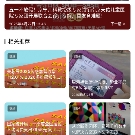
五一不放假！京宁儿科教授级专家领衔南京天佑儿童医
院专家团开展联合会诊，专解儿童发育难题！
2025年4月27日 13:46
下一篇
相关推荐
财经
财经
美芯晟2025传感器营收增
112.01% 2026多维感知生态
周鸿祎谈清华读博：毕业率只
加速落地
2026年5月6日
有5% 争取不做那95%
2025年6月25日
财经
财经
国家统计局：一季度全国居民
从诊断到闭环，易观千帆数字
人均消费支出7955元 同比名
化解决方案落地案例实践