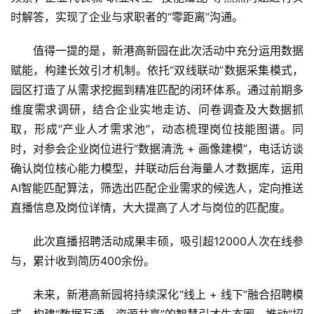
业
时解答，实现了企业与求职者的“零距离”沟通。
值得一提的是，新港高新园在此次活动中充分运用数据
消
赋能，构建长效引才机制。依托“双线联动”数据采集模式，
费
生
园区打造了从需求挖掘到精准匹配的闭环体系。通过前期多
活
维度需求调研，结合企业实地走访、问卷调查及大数据抓
取，形成“产业人才需求池”，动态梳理岗位技能图谱。同
科
时，对参会企业岗位进行“数据清洗 + 画像建模”，电话访谈
技
确认岗位核心能力模型，并联动后台海量人才数据库，运用
登录
注册
AI智能匹配算法，筛选出匹配企业需求的候选人，定向推送
财
直播信息及岗位详情，大大提高了人才与岗位的匹配度。
经
此次直播招聘活动成果丰硕，吸引超12000人次在线参
教
与，累计收到简历400余份。
育
未来，新港高新园将持续深化“线上 + 线下”融合招聘模
专
式，构建“数据互通、资源共享”的智慧引才生态圈，推动“招