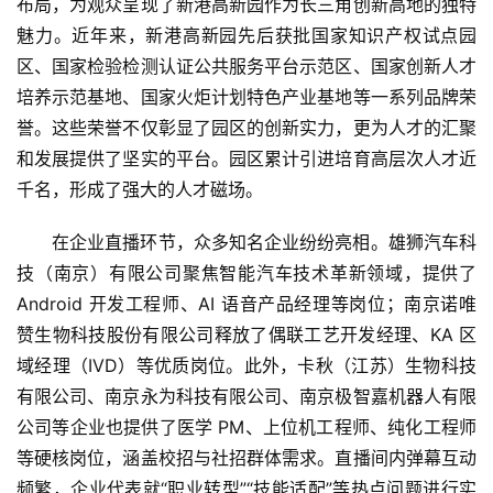
布局，为观众呈现了新港高新园作为长三角创新高地的独特
魅力。近年来，新港高新园先后获批国家知识产权试点园
区、国家检验检测认证公共服务平台示范区、国家创新人才
培养示范基地、国家火炬计划特色产业基地等一系列品牌荣
誉。这些荣誉不仅彰显了园区的创新实力，更为人才的汇聚
和发展提供了坚实的平台。园区累计引进培育高层次人才近
千名，形成了强大的人才磁场。
在企业直播环节，众多知名企业纷纷亮相。雄狮汽车科
技（南京）有限公司聚焦智能汽车技术革新领域，提供了 
Android 开发工程师、AI 语音产品经理等岗位；南京诺唯
首
赞生物科技股份有限公司释放了偶联工艺开发经理、KA 区
页
域经理（IVD）等优质岗位。此外，卡秋（江苏）生物科技
有限公司、南京永为科技有限公司、南京极智嘉机器人有限
资
公司等企业也提供了医学 PM、上位机工程师、纯化工程师
讯
等硬核岗位，涵盖校招与社招群体需求。直播间内弹幕互动
频繁，企业代表就“职业转型”“技能适配”等热点问题进行实
商